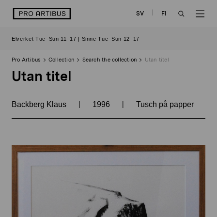
Skip
logo
SV
FI
to
OPEN
OP
content
Elverket Tue–Sun 11–17 | Sinne Tue–Sun 12–17
SEARCH
NAV
Pro Artibus
Collection
Search the collection
Utan titel
Utan titel
|
|
Backberg Klaus
1996
Tusch på papper