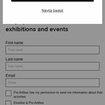
Näytä tiedot
Stay up-to-date on our
exhibitions and events
First name
Last name
Email
Pro Artibus has my permission to send me information about their
activities
Elverket & Pro Artibus