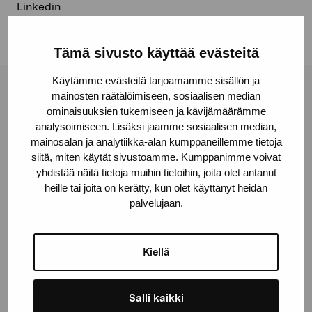
Linkedin
Tämä sivusto käyttää evästeitä
Käytämme evästeitä tarjoamamme sisällön ja
Pro Artibus Foundation
mainosten räätälöimiseen, sosiaalisen median
ominaisuuksien tukemiseen ja kävijämäärämme
analysoimiseen. Lisäksi jaamme sosiaalisen median,
mainosalan ja analytiikka-alan kumppaneillemme tietoja
Gustav Wasas gata 11
siitä, miten käytät sivustoamme. Kumppanimme voivat
10600 Ekenäs
yhdistää näitä tietoja muihin tietoihin, joita olet antanut
proartibus@proartibus.fi
heille tai joita on kerätty, kun olet käyttänyt heidän
+358 (0)50 371 6339
palvelujaan.
Kiellä
Contact us
Salli kaikki