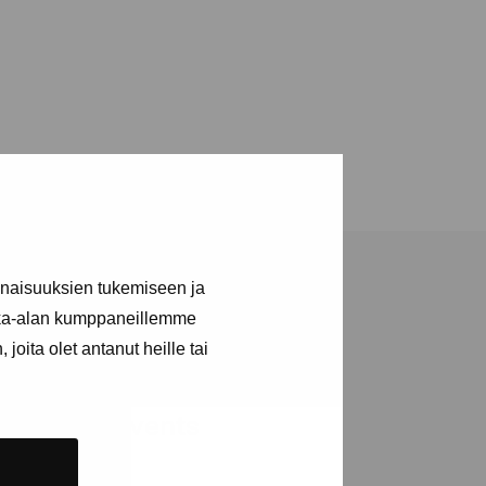
inaisuuksien tukemiseen ja
kka-alan kumppaneillemme
joita olet antanut heille tai
tions and events