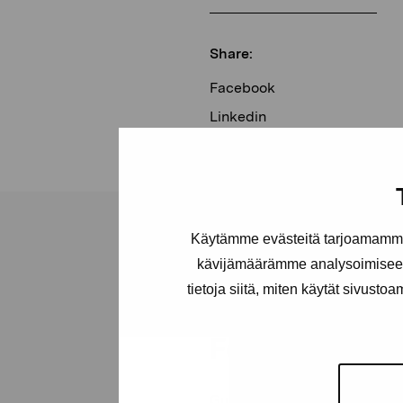
Share:
Facebook
Linkedin
Käytämme evästeitä tarjoamamme 
kävijämäärämme analysoimiseen
tietoja siitä, miten käytät sivusto
Pro Artibus
Foundation
Gustav Wasas gata 11