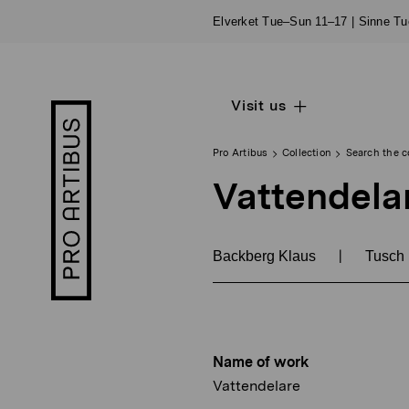
Skip
Elverket Tue–Sun 11–17 | Sinne T
to
content
Visit us
Open
Pro
sub
Artibus
navigation
logo
Pro Artibus
Collection
Search the c
Vattendela
|
Backberg Klaus
Tusch 
Name of work
Vattendelare