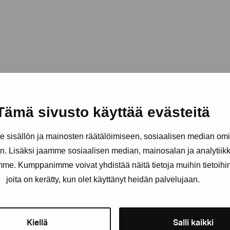
Tämä sivusto käyttää evästeitä
sisällön ja mainosten räätälöimiseen, sosiaalisen median om
. Lisäksi jaamme sosiaalisen median, mainosalan ja analytii
amme. Kumppanimme voivat yhdistää näitä tietoja muihin tietoihin, 
joita on kerätty, kun olet käyttänyt heidän palvelujaan.
Stay up-to-date on our exhibi
Kiellä
Salli kaikki