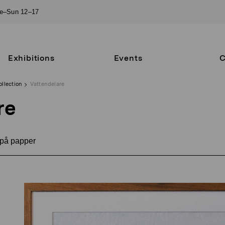
ue–Sun 12–17
Exhibitions
Events
C
ollection
Vattendelare
re
på papper