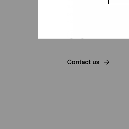
10600 Ekenäs
proartibus@proartibus.fi
+358 (0)50 371 6339
Contact us