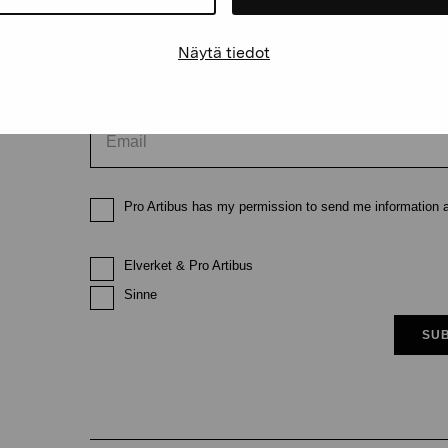
First name
Last nam
Näytä tiedot
Email
Pro Artibus has my permission to send me information ab
Elverket & Pro Artibus
Sinne
SUB