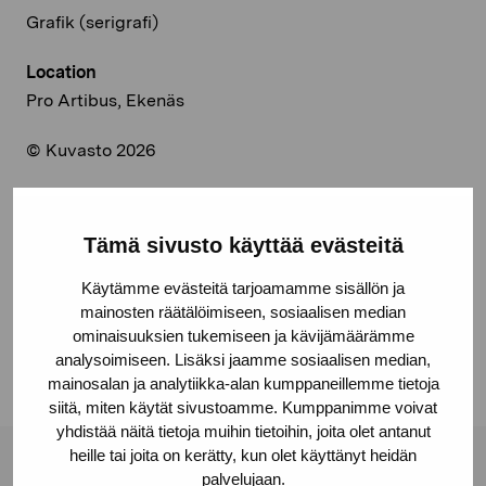
Grafik (serigrafi)
Location
Pro Artibus, Ekenäs
© Kuvasto 2026
Tämä sivusto käyttää evästeitä
Share:
Käytämme evästeitä tarjoamamme sisällön ja
Facebook
mainosten räätälöimiseen, sosiaalisen median
Linkedin
ominaisuuksien tukemiseen ja kävijämäärämme
analysoimiseen. Lisäksi jaamme sosiaalisen median,
mainosalan ja analytiikka-alan kumppaneillemme tietoja
siitä, miten käytät sivustoamme. Kumppanimme voivat
yhdistää näitä tietoja muihin tietoihin, joita olet antanut
heille tai joita on kerätty, kun olet käyttänyt heidän
Pro Artibus Foundation
palvelujaan.