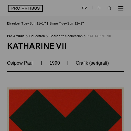
Skip
logo
SV
FI
to
OPEN
OP
content
Elverket Tue–Sun 11–17 | Sinne Tue–Sun 12–17
SEARCH
NAV
Pro Artibus
Collection
Search the collection
KATHARINE VII
KATHARINE VII
|
|
Osipow Paul
1990
Grafik (serigrafi)