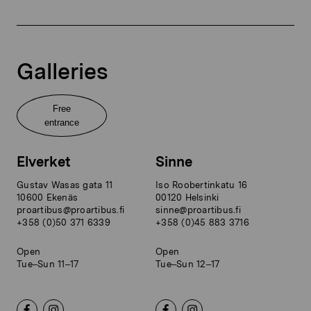
Galleries
Free
entrance
Elverket
Sinne
Gustav Wasas gata 11
Iso Roobertinkatu 16
10600 Ekenäs
00120 Helsinki
proartibus@proartibus.fi
sinne@proartibus.fi
+358 (0)50 371 6339
+358 (0)45 883 3716
Open
Open
Tue–Sun 11–17
Tue–Sun 12–17