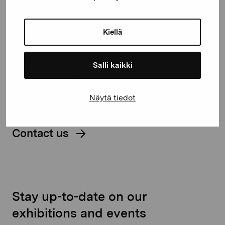
Gustav Wasas gata 11
Kiellä
10600 Ekenäs
proartibus@proartibus.fi
Salli kaikki
+358 (0)50 371 6339
Näytä tiedot
Contact us
Stay up-to-date on our
exhibitions and events