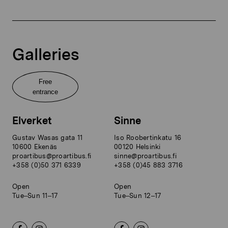
Galleries
Free
entrance
Elverket
Sinne
Gustav Wasas gata 11
Iso Roobertinkatu 16
10600 Ekenäs
00120 Helsinki
proartibus@proartibus.fi
sinne@proartibus.fi
+358 (0)50 371 6339
+358 (0)45 883 3716
Open
Open
Tue–Sun 11–17
Tue–Sun 12–17