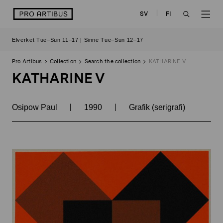
Skip
logo
SV
FI
to
OPEN
OP
content
Elverket Tue–Sun 11–17 | Sinne Tue–Sun 12–17
SEARCH
NAV
Pro Artibus
Collection
Search the collection
KATHARINE V
KATHARINE V
|
|
Osipow Paul
1990
Grafik (serigrafi)