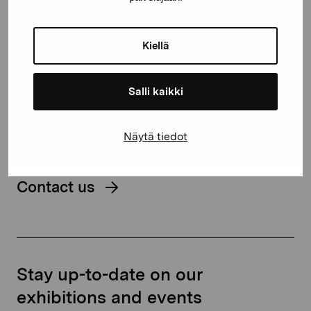
Pro Artibus Foundation
Kiellä
Gustav Wasas gata 11
10600 Ekenäs
proartibus@proartibus.fi
Salli kaikki
+358 (0)50 371 6339
Näytä tiedot
Contact us
Stay up-to-date on our
exhibitions and events