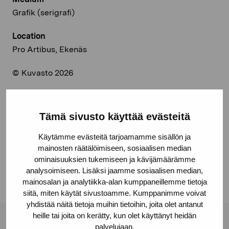
Grafik (serigrafi)
Location
Pro Artibus, Ekenäs
© Kuvasto 2026
Tämä sivusto käyttää evästeitä
Share:
Käytämme evästeitä tarjoamamme sisällön ja
Facebook
mainosten räätälöimiseen, sosiaalisen median
ominaisuuksien tukemiseen ja kävijämäärämme
Linkedin
analysoimiseen. Lisäksi jaamme sosiaalisen median,
mainosalan ja analytiikka-alan kumppaneillemme tietoja
siitä, miten käytät sivustoamme. Kumppanimme voivat
yhdistää näitä tietoja muihin tietoihin, joita olet antanut
heille tai joita on kerätty, kun olet käyttänyt heidän
palvelujaan.