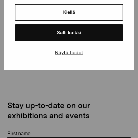
Gustav Wasas gata 11
10600 Ekenäs
Kiellä
proartibus@proartibus.fi
+358 (0)50 371 6339
Salli kaikki
Näytä tiedot
Contact us
Stay up-to-date on our
exhibitions and events
First name