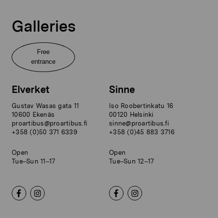
Galleries
Free
entrance
Elverket
Sinne
Gustav Wasas gata 11
Iso Roobertinkatu 16
10600 Ekenäs
00120 Helsinki
proartibus@proartibus.fi
sinne@proartibus.fi
+358 (0)50 371 6339
+358 (0)45 883 3716
Open
Open
Tue–Sun 11–17
Tue–Sun 12–17