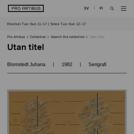
Skip
logo
SV
FI
to
OPEN
OP
content
Elverket Tue–Sun 11–17 | Sinne Tue–Sun 12–17
SEARCH
NAV
Pro Artibus
Collection
Search the collection
Utan titel
Utan titel
|
|
Blomstedt Juhana
1982
Serigrafi