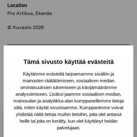
Location
Pro Artibus, Ekenäs
© Kuvasto 2026
Share:
Tämä sivusto käyttää evästeitä
Facebook
Käytämme evästeitä tarjoamamme sisällön ja
Linkedin
mainosten räätälöimiseen, sosiaalisen median
ominaisuuksien tukemiseen ja kävijämäärämme
analysoimiseen. Lisäksi jaamme sosiaalisen median,
mainosalan ja analytiikka-alan kumppaneillemme tietoja
siitä, miten käytät sivustoamme. Kumppanimme voivat
yhdistää näitä tietoja muihin tietoihin, joita olet antanut
Pro Artibus Foundation
heille tai joita on kerätty, kun olet käyttänyt heidän
palvelujaan.