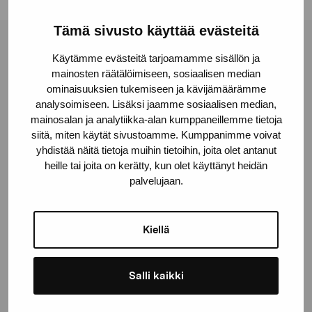
Tämä sivusto käyttää evästeitä
Pro Artibus Foundation
Käytämme evästeitä tarjoamamme sisällön ja
mainosten räätälöimiseen, sosiaalisen median
ominaisuuksien tukemiseen ja kävijämäärämme
Gustav Wasas gata 11
analysoimiseen. Lisäksi jaamme sosiaalisen median,
10600 Ekenäs
mainosalan ja analytiikka-alan kumppaneillemme tietoja
siitä, miten käytät sivustoamme. Kumppanimme voivat
proartibus@proartibus.fi
yhdistää näitä tietoja muihin tietoihin, joita olet antanut
+358 (0)50 371 6339
heille tai joita on kerätty, kun olet käyttänyt heidän
palvelujaan.
Kiellä
Contact us
Salli kaikki