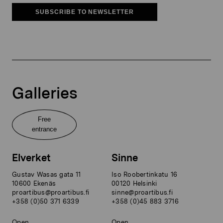
SUBSCRIBE TO NEWSLETTER
Galleries
Free
entrance
Elverket
Sinne
Gustav Wasas gata 11
Iso Roobertinkatu 16
10600 Ekenäs
00120 Helsinki
proartibus@proartibus.fi
sinne@proartibus.fi
+358 (0)50 371 6339
+358 (0)45 883 3716
Open
Open