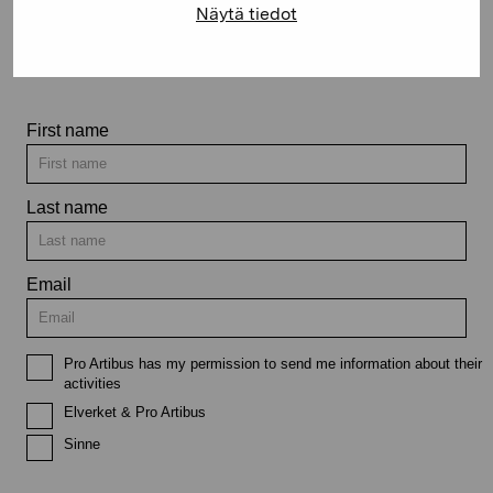
Näytä tiedot
Stay up-to-date on our
exhibitions and events
First name
Last name
Email
Pro Artibus has my permission to send me information about their
activities
Elverket & Pro Artibus
Sinne