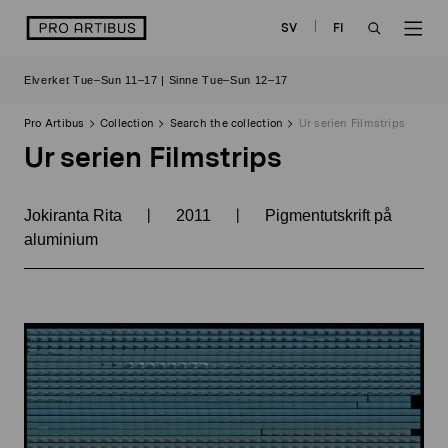
Skip
logo
SV
FI
to
OPEN
OP
content
Elverket Tue–Sun 11–17 | Sinne Tue–Sun 12–17
SEARCH
NAV
Pro Artibus
Collection
Search the collection
Ur serien Filmstrips
Ur serien Filmstrips
|
|
Jokiranta Rita
2011
Pigmentutskrift på
aluminium