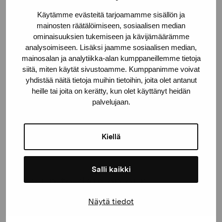
Käytämme evästeitä tarjoamamme sisällön ja
Gustav Wasas gata 11
mainosten räätälöimiseen, sosiaalisen median
10600 Ekenäs
ominaisuuksien tukemiseen ja kävijämäärämme
proartibus@proartibus.fi
analysoimiseen. Lisäksi jaamme sosiaalisen median,
+358 (0)50 371 6339
mainosalan ja analytiikka-alan kumppaneillemme tietoja
siitä, miten käytät sivustoamme. Kumppanimme voivat
yhdistää näitä tietoja muihin tietoihin, joita olet antanut
heille tai joita on kerätty, kun olet käyttänyt heidän
palvelujaan.
Contact us
Kiellä
Salli kaikki
Stay up-to-date on our
exhibitions and events
Näytä tiedot