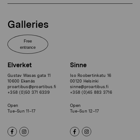
Galleries
Free
entrance
Elverket
Sinne
Gustav Wasas gata 11
Iso Roobertinkatu 16
10600 Ekenäs
00120 Helsinki
proartibus@proartibus.fi
sinne@proartibus.fi
+358 (0)50 371 6339
+358 (0)45 883 3716
Open
Open
Tue–Sun 11–17
Tue–Sun 12–17