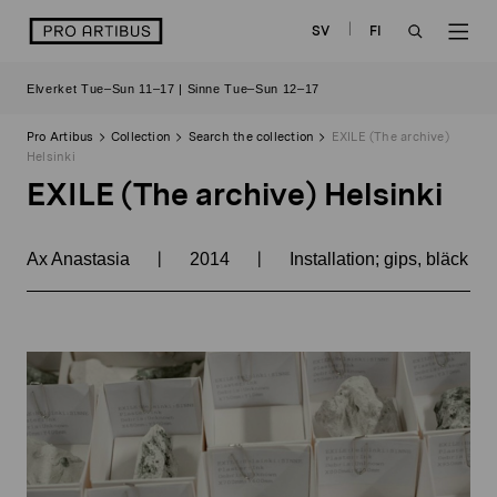
Skip
logo
SV
FI
to
OPEN
OP
content
Elverket Tue–Sun 11–17 | Sinne Tue–Sun 12–17
SEARCH
NAV
Pro Artibus
Collection
Search the collection
EXILE (The archive)
Helsinki
EXILE (The archive) Helsinki
|
|
Ax Anastasia
2014
Installation; gips, bläck