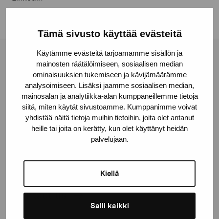
Tämä sivusto käyttää evästeitä
Käytämme evästeitä tarjoamamme sisällön ja
Pro Artibus Foundation
mainosten räätälöimiseen, sosiaalisen median
ominaisuuksien tukemiseen ja kävijämäärämme
analysoimiseen. Lisäksi jaamme sosiaalisen median,
Gustav Wasas gata 11
mainosalan ja analytiikka-alan kumppaneillemme tietoja
siitä, miten käytät sivustoamme. Kumppanimme voivat
10600 Ekenäs
yhdistää näitä tietoja muihin tietoihin, joita olet antanut
proartibus@proartibus.fi
heille tai joita on kerätty, kun olet käyttänyt heidän
+358 (0)50 371 6339
palvelujaan.
Kiellä
Contact us
Salli kaikki