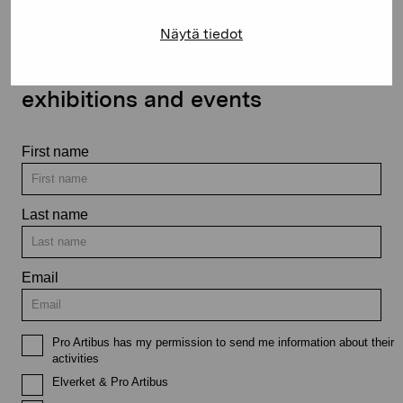
Näytä tiedot
Stay up-to-date on our
exhibitions and events
First name
Last name
Email
Pro Artibus has my permission to send me information about their
activities
Elverket & Pro Artibus