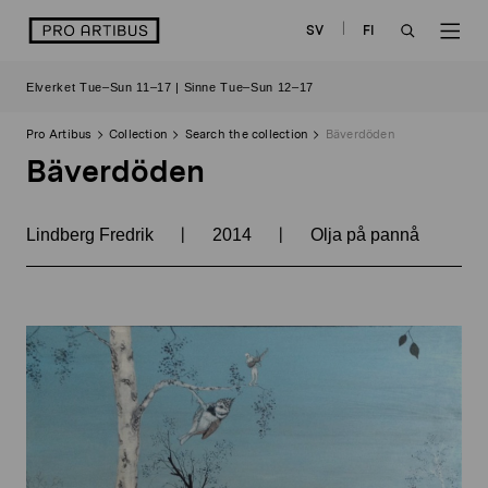
Skip
logo
SV
FI
to
OPEN
OP
content
Elverket Tue–Sun 11–17 | Sinne Tue–Sun 12–17
SEARCH
NAV
Pro Artibus
Collection
Search the collection
Bäverdöden
Bäverdöden
|
|
Lindberg Fredrik
2014
Olja på pannå