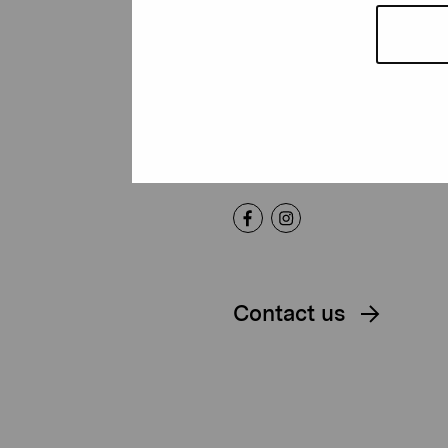
Foundation
Gustav Wasas gata 11
10600 Ekenäs
proartibus@proartibus.fi
+358 (0)50 371 6339
Contact us