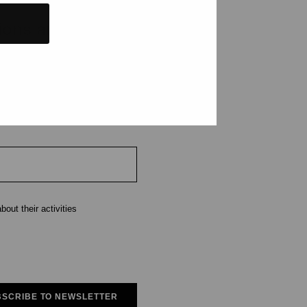
tions and events
e
out their activities
SCRIBE TO NEWSLETTER