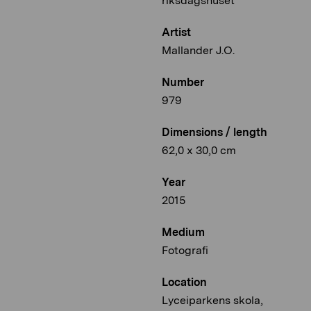
riksdagshuset
Artist
Mallander J.O.
Number
979
Dimensions / length
62,0 x 30,0 cm
Year
2015
Medium
Fotografi
Location
Lyceiparkens skola,