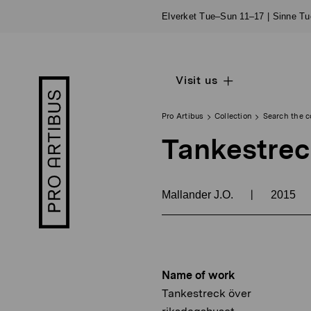
Skip
Elverket Tue–Sun 11–17 | Sinne T
to
content
Visit us
Open
Pro
sub
Artibus
navigation
logo
Pro Artibus
Collection
Search the c
Tankestrec
|
Mallander J.O.
2015
Name of work
Tankestreck över