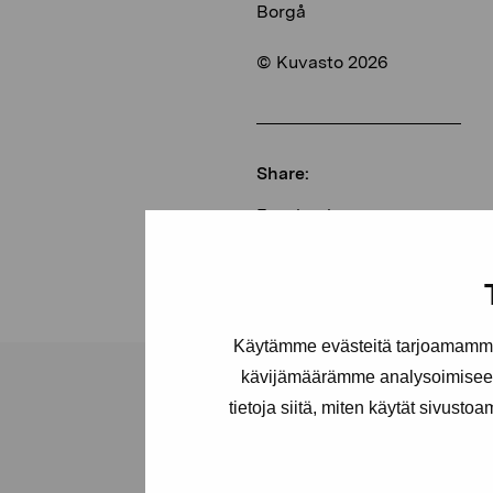
Borgå
© Kuvasto 2026
Share:
Facebook
Linkedin
Käytämme evästeitä tarjoamamme 
kävijämäärämme analysoimiseen
tietoja siitä, miten käytät sivusto
Pro Artibus