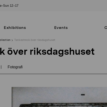
ue–Sun 12–17
Exhibitions
Events
C
ollection
Tankestreck över riksdagshuset
k över riksdagshuset
|
Fotografi