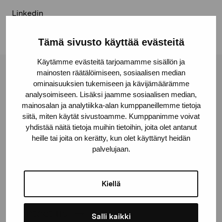
Linkedin
Tämä sivusto käyttää evästeitä
Käytämme evästeitä tarjoamamme sisällön ja
mainosten räätälöimiseen, sosiaalisen median
Pro Artibus Foundation
ominaisuuksien tukemiseen ja kävijämäärämme
analysoimiseen. Lisäksi jaamme sosiaalisen median,
mainosalan ja analytiikka-alan kumppaneillemme tietoja
Gustav Wasas gata 11
siitä, miten käytät sivustoamme. Kumppanimme voivat
10600 Ekenäs
yhdistää näitä tietoja muihin tietoihin, joita olet antanut
heille tai joita on kerätty, kun olet käyttänyt heidän
proartibus@proartibus.fi
palvelujaan.
+358 (0)50 371 6339
Kiellä
Contact us
Salli kaikki