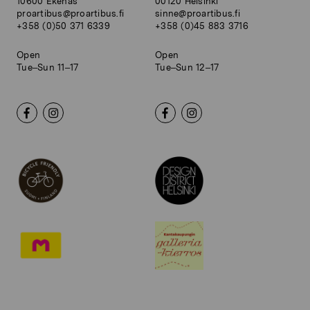
10600 Ekenäs
00120 Helsinki
proartibus@proartibus.fi
sinne@proartibus.fi
+358 (0)50 371 6339
+358 (0)45 883 3716
Open
Open
Tue–Sun 11–17
Tue–Sun 12–17