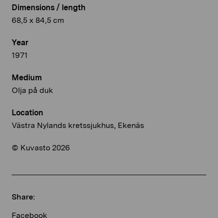
Dimensions / length
68,5 x 84,5 cm
Year
1971
Medium
Olja på duk
Location
Västra Nylands kretssjukhus, Ekenäs
© Kuvasto 2026
Share:
Facebook