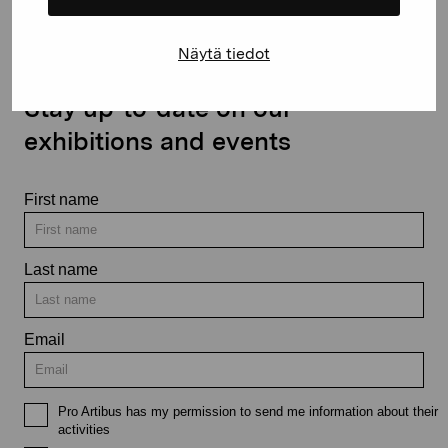
Näytä tiedot
Stay up-to-date on our
exhibitions and events
First name
Last name
Email
Pro Artibus has my permission to send me information about their
activities