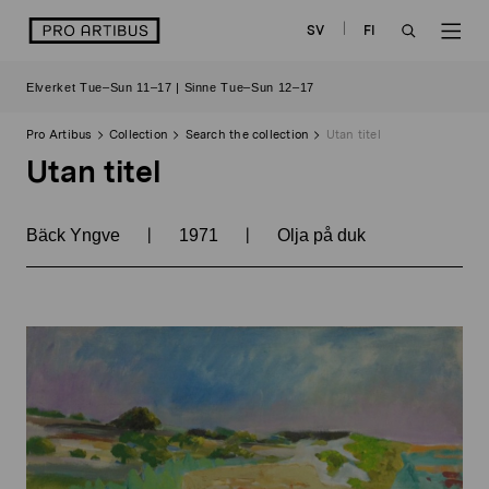
Skip
logo
SV
FI
to
OPEN
OP
content
Elverket Tue–Sun 11–17 | Sinne Tue–Sun 12–17
SEARCH
NAV
Pro Artibus
Collection
Search the collection
Utan titel
Utan titel
|
|
Bäck Yngve
1971
Olja på duk