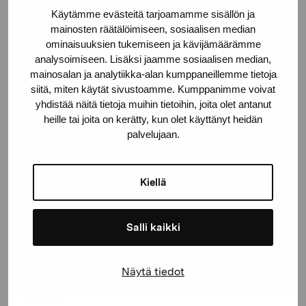
Gustav Wasas gata 11
Käytämme evästeitä tarjoamamme sisällön ja
mainosten räätälöimiseen, sosiaalisen median
10600 Ekenäs
ominaisuuksien tukemiseen ja kävijämäärämme
proartibus@proartibus.fi
analysoimiseen. Lisäksi jaamme sosiaalisen median,
+358 (0)50 371 6339
mainosalan ja analytiikka-alan kumppaneillemme tietoja
siitä, miten käytät sivustoamme. Kumppanimme voivat
yhdistää näitä tietoja muihin tietoihin, joita olet antanut
heille tai joita on kerätty, kun olet käyttänyt heidän
palvelujaan.
Contact us
Kiellä
Salli kaikki
Stay up-to-date on our
exhibitions and events
Näytä tiedot
First name