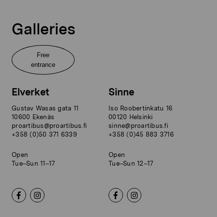
Galleries
Free
entrance
Elverket
Sinne
Gustav Wasas gata 11
Iso Roobertinkatu 16
10600 Ekenäs
00120 Helsinki
proartibus@proartibus.fi
sinne@proartibus.fi
+358 (0)50 371 6339
+358 (0)45 883 3716
Open
Open
Tue–Sun 11–17
Tue–Sun 12–17