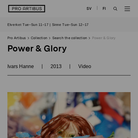
Skip
logo
SV
FI
to
OPEN
OP
content
Elverket Tue–Sun 11–17 | Sinne Tue–Sun 12–17
SEARCH
NAV
Pro Artibus
Collection
Search the collection
Power & Glory
Power & Glory
|
|
Ivars Hanne
2013
Video