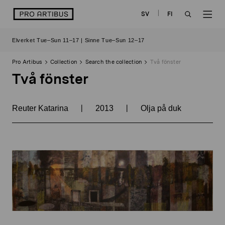
Skip
logo
SV
FI
to
OPEN
OP
content
Elverket Tue–Sun 11–17 | Sinne Tue–Sun 12–17
SEARCH
NAV
Pro Artibus
Collection
Search the collection
Två fönster
Två fönster
|
|
Reuter Katarina
2013
Olja på duk