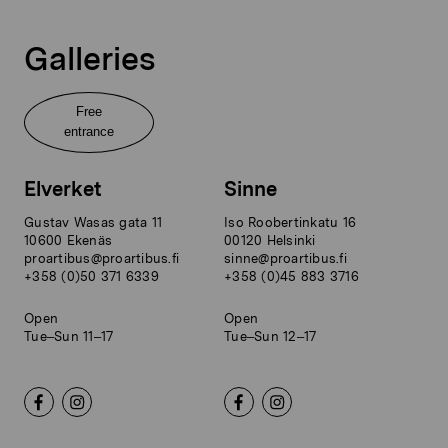
Galleries
Free
entrance
Elverket
Sinne
Gustav Wasas gata 11
Iso Roobertinkatu 16
10600 Ekenäs
00120 Helsinki
proartibus@proartibus.fi
sinne@proartibus.fi
+358 (0)50 371 6339
+358 (0)45 883 3716
Open
Open
Tue–Sun 11–17
Tue–Sun 12–17