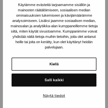
Gustav Wasas gata 11
Käytämme evästeitä tarjoamamme sisällön ja
mainosten räätälöimiseen, sosiaalisen median
10600 Ekenäs
ominaisuuksien tukemiseen ja kävijämäärämme
proartibus@proartibus.fi
analysoimiseen. Lisäksi jaamme sosiaalisen median,
+358 (0)50 371 6339
mainosalan ja analytiikka-alan kumppaneillemme tietoja
siitä, miten käytät sivustoamme. Kumppanimme voivat
yhdistää näitä tietoja muihin tietoihin, joita olet antanut
heille tai joita on kerätty, kun olet käyttänyt heidän
palvelujaan.
Contact us
Kiellä
Salli kaikki
Stay up-to-date on our
exhibitions and events
Näytä tiedot
First name