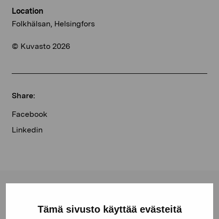
Location
Folkhälsan, Helsingfors
© Kuvasto 2026
Share:
Facebook
Linkedin
Pro Artibus Foundation
Tämä sivusto käyttää evästeitä