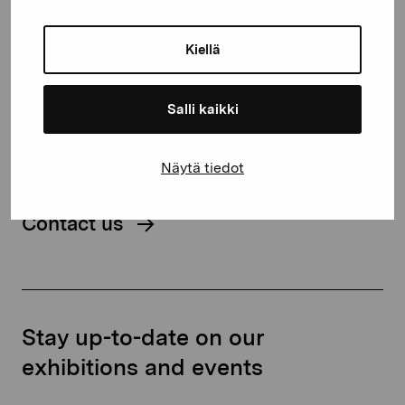
Gustav Wasas gata 11
Kiellä
10600 Ekenäs
proartibus@proartibus.fi
Salli kaikki
+358 (0)50 371 6339
Näytä tiedot
Contact us
Stay up-to-date on our
exhibitions and events