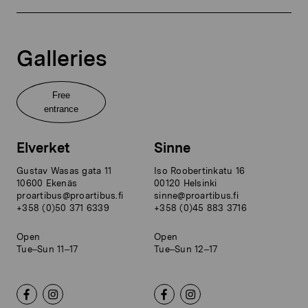
Galleries
Free
entrance
Elverket
Sinne
Gustav Wasas gata 11
Iso Roobertinkatu 16
10600 Ekenäs
00120 Helsinki
proartibus@proartibus.fi
sinne@proartibus.fi
+358 (0)50 371 6339
+358 (0)45 883 3716
Open
Open
Tue–Sun 11–17
Tue–Sun 12–17