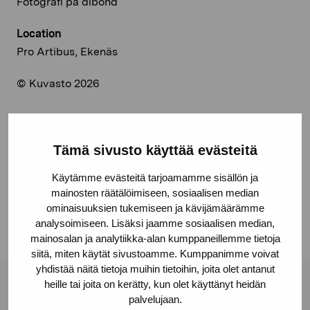
Fotografi på dibond
Location
Pro Artibus, Ekenäs
© Kuvasto 2026
Tämä sivusto käyttää evästeitä
Share:
Käytämme evästeitä tarjoamamme sisällön ja
Facebook
mainosten räätälöimiseen, sosiaalisen median
Linkedin
ominaisuuksien tukemiseen ja kävijämäärämme
analysoimiseen. Lisäksi jaamme sosiaalisen median,
mainosalan ja analytiikka-alan kumppaneillemme tietoja
siitä, miten käytät sivustoamme. Kumppanimme voivat
yhdistää näitä tietoja muihin tietoihin, joita olet antanut
heille tai joita on kerätty, kun olet käyttänyt heidän
Pro Artibus Foundation
palvelujaan.