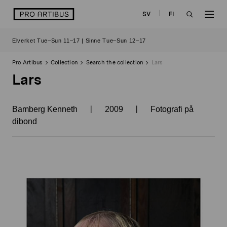
Skip
logo
SV
FI
to
OPEN
OP
content
Elverket Tue–Sun 11–17 | Sinne Tue–Sun 12–17
SEARCH
NAV
Pro Artibus
Collection
Search the collection
Lars
Lars
|
|
Bamberg Kenneth
2009
Fotografi på
dibond