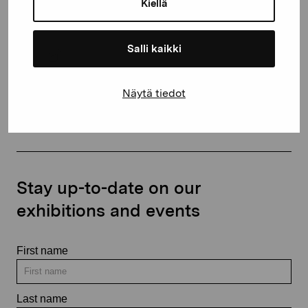
Kiellä
+358 (0)50 371 6339
Salli kaikki
Näytä tiedot
Contact us
Stay up-to-date on our
exhibitions and events
First name
Last name