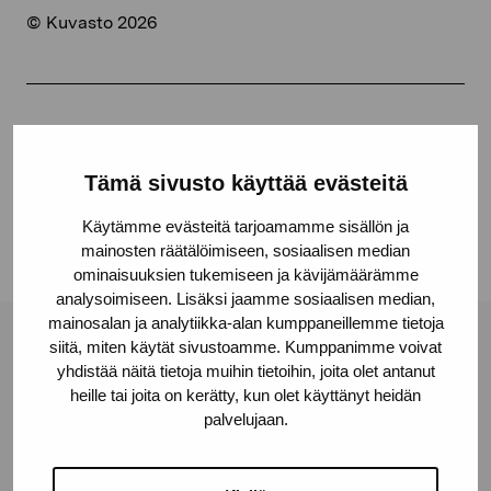
© Kuvasto 2026
Share:
Facebook
Tämä sivusto käyttää evästeitä
Linkedin
Käytämme evästeitä tarjoamamme sisällön ja
mainosten räätälöimiseen, sosiaalisen median
ominaisuuksien tukemiseen ja kävijämäärämme
analysoimiseen. Lisäksi jaamme sosiaalisen median,
mainosalan ja analytiikka-alan kumppaneillemme tietoja
siitä, miten käytät sivustoamme. Kumppanimme voivat
Pro Artibus Foundation
yhdistää näitä tietoja muihin tietoihin, joita olet antanut
heille tai joita on kerätty, kun olet käyttänyt heidän
palvelujaan.
Gustav Wasas gata 11
10600 Ekenäs
proartibus@proartibus.fi