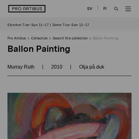
Skip
logo
SV
FI
to
OPEN
OP
content
Elverket Tue–Sun 11–17 | Sinne Tue–Sun 12–17
SEARCH
NAV
Pro Artibus
Collection
Search the collection
Ballon Painting
Ballon Painting
|
|
Murray Ruth
2010
Olja på duk