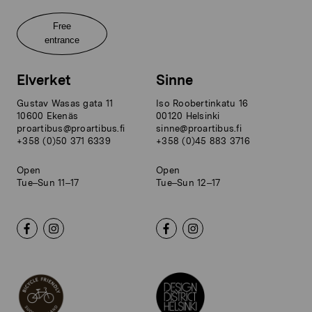
Free
entrance
Elverket
Sinne
Gustav Wasas gata 11
Iso Roobertinkatu 16
10600 Ekenäs
00120 Helsinki
proartibus@proartibus.fi
sinne@proartibus.fi
+358 (0)50 371 6339
+358 (0)45 883 3716
Open
Open
Tue–Sun 11–17
Tue–Sun 12–17