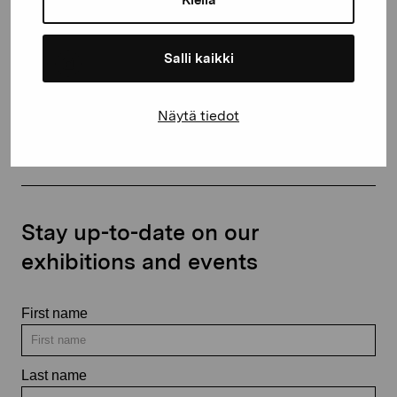
+358 (0)50 371 6339
Salli kaikki
Näytä tiedot
Contact us
Stay up-to-date on our
exhibitions and events
First name
Last name