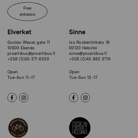
Free
entrance
Elverket
Sinne
Gustav Wasas gata 11
Iso Roobertinkatu 16
10600 Ekenäs
00120 Helsinki
proartibus@proartibus.fi
sinne@proartibus.fi
+358 (0)50 371 6339
+358 (0)45 883 3716
Open
Open
Tue–Sun 11–17
Tue–Sun 12–17