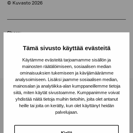
© Kuvasto 2026
Share:
Facebook
Tämä sivusto käyttää evästeitä
Linkedin
Käytämme evästeitä tarjoamamme sisällön ja
mainosten räätälöimiseen, sosiaalisen median
ominaisuuksien tukemiseen ja kävijämäärämme
analysoimiseen. Lisäksi jaamme sosiaalisen median,
mainosalan ja analytiikka-alan kumppaneillemme tietoja
Pro Artibus Foundation
siitä, miten käytät sivustoamme. Kumppanimme voivat
yhdistää näitä tietoja muihin tietoihin, joita olet antanut
heille tai joita on kerätty, kun olet käyttänyt heidän
palvelujaan.
Gustav Wasas gata 11
10600 Ekenäs
proartibus@proartibus.fi
Kiellä