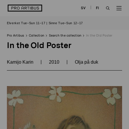
Skip
logo
SV
FI
to
OPEN
OP
content
Elverket Tue–Sun 11–17 | Sinne Tue–Sun 12–17
SEARCH
NAV
Pro Artibus
Collection
Search the collection
In the Old Poster
In the Old Poster
|
|
Kamijo Karin
2010
Olja på duk