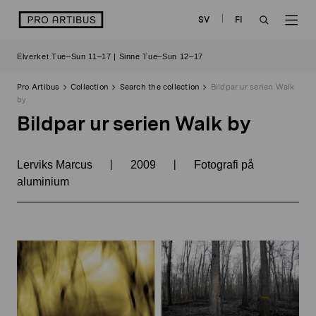
Skip
logo
SV
FI
to
OPEN
OP
content
Elverket Tue–Sun 11–17 | Sinne Tue–Sun 12–17
SEARCH
NAV
Pro Artibus
Collection
Search the collection
Bildpar ur serien Walk
by
Bildpar ur serien Walk by
|
|
Lerviks Marcus
2009
Fotografi på
aluminium