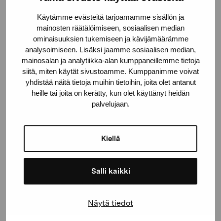
Käytämme evästeitä tarjoamamme sisällön ja
Gustav Wasas gata 11
mainosten räätälöimiseen, sosiaalisen median
10600 Ekenäs
ominaisuuksien tukemiseen ja kävijämäärämme
proartibus@proartibus.fi
analysoimiseen. Lisäksi jaamme sosiaalisen median,
mainosalan ja analytiikka-alan kumppaneillemme tietoja
+358 (0)50 371 6339
siitä, miten käytät sivustoamme. Kumppanimme voivat
yhdistää näitä tietoja muihin tietoihin, joita olet antanut
heille tai joita on kerätty, kun olet käyttänyt heidän
palvelujaan.
Contact us
Kiellä
Salli kaikki
Stay up-to-date on our
exhibitions and events
Näytä tiedot