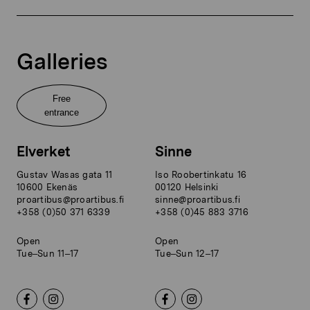
Galleries
Free
entrance
Elverket
Sinne
Gustav Wasas gata 11
Iso Roobertinkatu 16
10600 Ekenäs
00120 Helsinki
proartibus@proartibus.fi
sinne@proartibus.fi
+358 (0)50 371 6339
+358 (0)45 883 3716
Open
Open
Tue–Sun 11–17
Tue–Sun 12–17