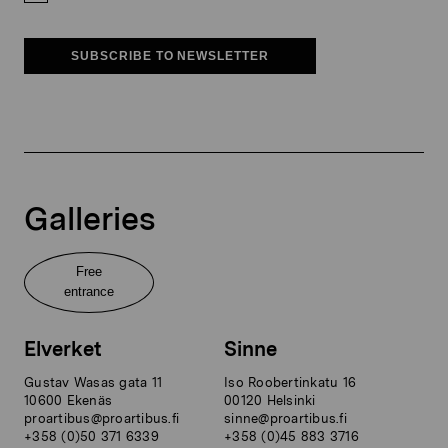
SUBSCRIBE TO NEWSLETTER
Galleries
Free
entrance
Elverket
Sinne
Gustav Wasas gata 11
Iso Roobertinkatu 16
10600 Ekenäs
00120 Helsinki
proartibus@proartibus.fi
sinne@proartibus.fi
+358 (0)50 371 6339
+358 (0)45 883 3716