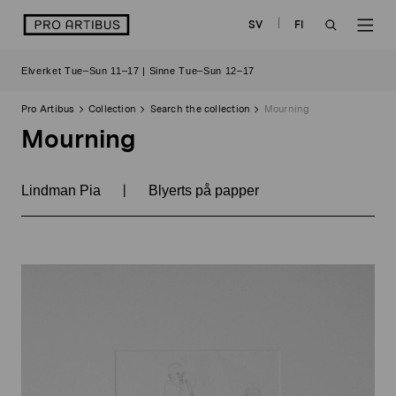
Skip
logo
SV
FI
to
OPEN
OP
content
Elverket Tue–Sun 11–17 | Sinne Tue–Sun 12–17
SEARCH
NAV
Pro Artibus
Collection
Search the collection
Mourning
Mourning
|
Lindman Pia
Blyerts på papper