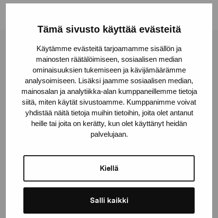
Tämä sivusto käyttää evästeitä
Käytämme evästeitä tarjoamamme sisällön ja
Pro Artibus Foundation
mainosten räätälöimiseen, sosiaalisen median
ominaisuuksien tukemiseen ja kävijämäärämme
analysoimiseen. Lisäksi jaamme sosiaalisen median,
Gustav Wasas gata 11
mainosalan ja analytiikka-alan kumppaneillemme tietoja
10600 Ekenäs
siitä, miten käytät sivustoamme. Kumppanimme voivat
proartibus@proartibus.fi
yhdistää näitä tietoja muihin tietoihin, joita olet antanut
heille tai joita on kerätty, kun olet käyttänyt heidän
+358 (0)50 371 6339
palvelujaan.
Kiellä
Contact us
Salli kaikki