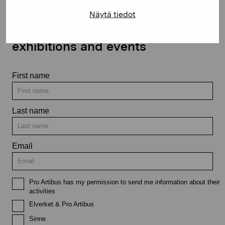
Näytä tiedot
Stay up-to-date on our
exhibitions and events
First name
Last name
Email
Pro Artibus has my permission to send me information about their
activities
Elverket & Pro Artibus
Sinne