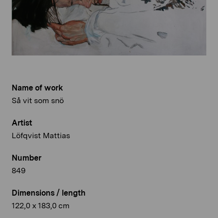
Name of work
Så vit som snö
Artist
Löfqvist Mattias
Number
849
Dimensions / length
122,0 x 183,0 cm