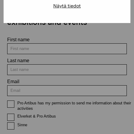
Näytä tiedot
Stay up-to-date on our
exhibitions and events
First name
Last name
Email
Pro Artibus has my permission to send me information about their
activities
Elverket & Pro Artibus
Sinne