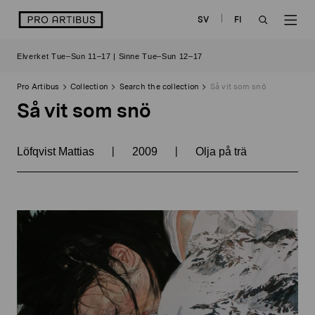
Skip
logo
SV
FI
to
OPEN
OP
content
Elverket Tue–Sun 11–17 | Sinne Tue–Sun 12–17
SEARCH
NAV
Pro Artibus
Collection
Search the collection
Så vit som snö
Så vit som snö
|
|
Löfqvist Mattias
2009
Olja på trä