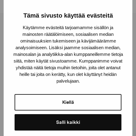
Tämä sivusto käyttää evästeitä
Pro Artibus Foundation
Käytämme evästeitä tarjoamamme sisällön ja
mainosten räätälöimiseen, sosiaalisen median
ominaisuuksien tukemiseen ja kävijämäärämme
analysoimiseen. Lisäksi jaamme sosiaalisen median,
Gustav Wasas gata 11
mainosalan ja analytiikka-alan kumppaneillemme tietoja
10600 Ekenäs
siitä, miten käytät sivustoamme. Kumppanimme voivat
proartibus@proartibus.fi
yhdistää näitä tietoja muihin tietoihin, joita olet antanut
+358 (0)50 371 6339
heille tai joita on kerätty, kun olet käyttänyt heidän
palvelujaan.
Kiellä
Contact us
Salli kaikki