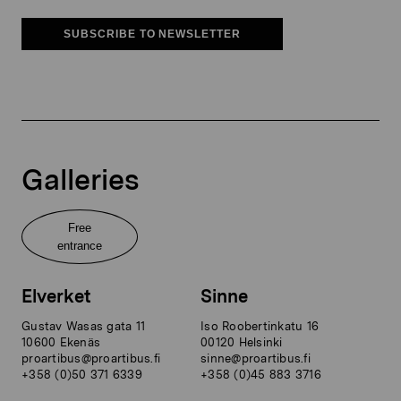
SUBSCRIBE TO NEWSLETTER
Galleries
Free
entrance
Elverket
Sinne
Gustav Wasas gata 11
Iso Roobertinkatu 16
10600 Ekenäs
00120 Helsinki
proartibus@proartibus.fi
sinne@proartibus.fi
+358 (0)50 371 6339
+358 (0)45 883 3716