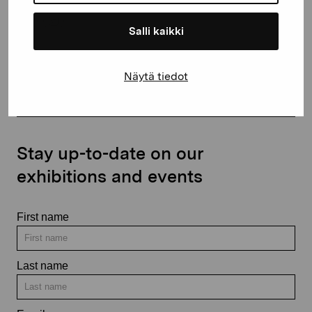
Salli kaikki
Contact us
Näytä tiedot
Stay up-to-date on our
exhibitions and events
First name
Last name