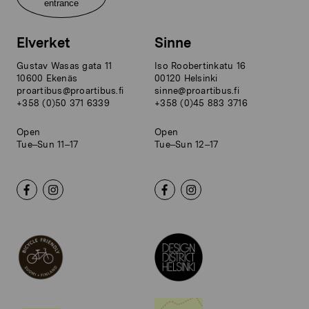
entrance
Elverket
Sinne
Gustav Wasas gata 11
Iso Roobertinkatu 16
10600 Ekenäs
00120 Helsinki
proartibus@proartibus.fi
sinne@proartibus.fi
+358 (0)50 371 6339
+358 (0)45 883 3716
Open
Open
Tue–Sun 11–17
Tue–Sun 12–17