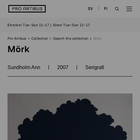
Skip
logo
SV
FI
to
OPEN
OP
content
Elverket Tue–Sun 11–17 | Sinne Tue–Sun 12–17
SEARCH
NAV
Pro Artibus
Collection
Search the collection
Mörk
Mörk
|
|
Sundholm Ann
2007
Serigrafi