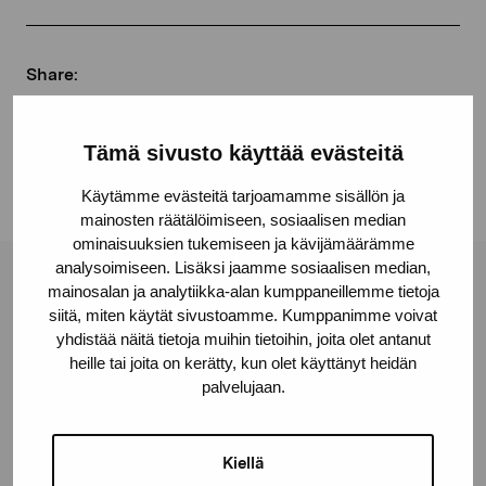
Share:
Facebook
Linkedin
Tämä sivusto käyttää evästeitä
Käytämme evästeitä tarjoamamme sisällön ja
mainosten räätälöimiseen, sosiaalisen median
ominaisuuksien tukemiseen ja kävijämäärämme
analysoimiseen. Lisäksi jaamme sosiaalisen median,
Pro Artibus Foundation
mainosalan ja analytiikka-alan kumppaneillemme tietoja
siitä, miten käytät sivustoamme. Kumppanimme voivat
yhdistää näitä tietoja muihin tietoihin, joita olet antanut
heille tai joita on kerätty, kun olet käyttänyt heidän
Gustav Wasas gata 11
palvelujaan.
10600 Ekenäs
proartibus@proartibus.fi
+358 (0)50 371 6339
Kiellä