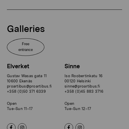
Galleries
Free
entrance
Elverket
Sinne
Gustav Wasas gata 11
Iso Roobertinkatu 16
10600 Ekenäs
00120 Helsinki
proartibus@proartibus.fi
sinne@proartibus.fi
+358 (0)50 371 6339
+358 (0)45 883 3716
Open
Open
Tue–Sun 11–17
Tue–Sun 12–17