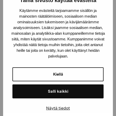
Tämä sivusto käyttää evästeitä
Käytämme evästeitä tarjoamamme sisällön ja
Gustav Wasas gata 11
mainosten räätälöimiseen, sosiaalisen median
ominaisuuksien tukemiseen ja kävijämäärämme
10600 Ekenäs
analysoimiseen. Lisäksi jaamme sosiaalisen median,
proartibus@proartibus.fi
mainosalan ja analytiikka-alan kumppaneillemme tietoja
+358 (0)50 371 6339
siitä, miten käytät sivustoamme. Kumppanimme voivat
yhdistää näitä tietoja muihin tietoihin, joita olet antanut
heille tai joita on kerätty, kun olet käyttänyt heidän
palvelujaan.
Contact us
Kiellä
Salli kaikki
Stay up-to-date on our
exhibitions and events
Näytä tiedot