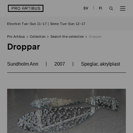
Skip
logo
SV
FI
to
OPEN
OP
content
Elverket Tue–Sun 11–17 | Sinne Tue–Sun 12–17
SEARCH
NAV
Pro Artibus
Collection
Search the collection
Droppar
Droppar
|
|
Sundholm Ann
2007
Speglar, akrylplast