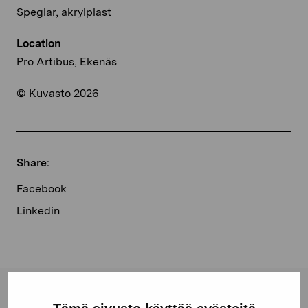
Speglar, akrylplast
Location
Pro Artibus, Ekenäs
© Kuvasto 2026
Share:
Facebook
Linkedin
Pro Artibus Foundation