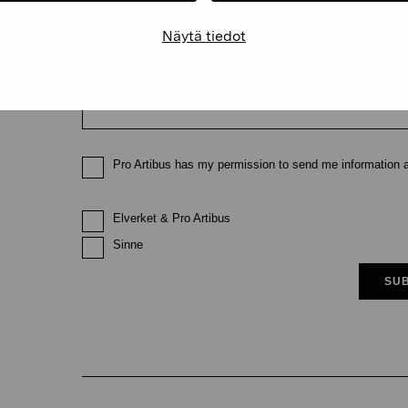
Näytä tiedot
Email
Pro Artibus has my permission to send me information ab
Elverket & Pro Artibus
Sinne
SUB