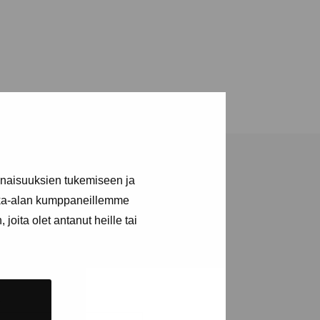
inaisuuksien tukemiseen ja
kka-alan kumppaneillemme
joita olet antanut heille tai
tions and events
e