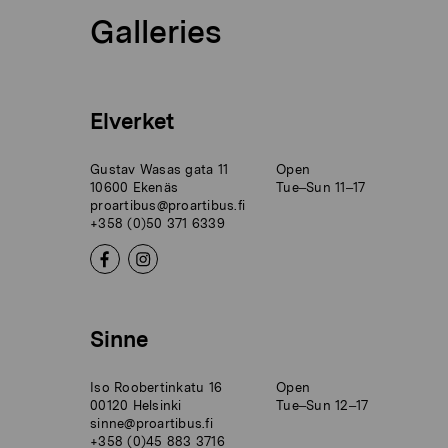
Galleries
Elverket
Gustav Wasas gata 11
Open
10600 Ekenäs
Tue–Sun 11–17
proartibus@proartibus.fi
+358 (0)50 371 6339
Sinne
Iso Roobertinkatu 16
Open
00120 Helsinki
Tue–Sun 12–17
sinne@proartibus.fi
+358 (0)45 883 3716