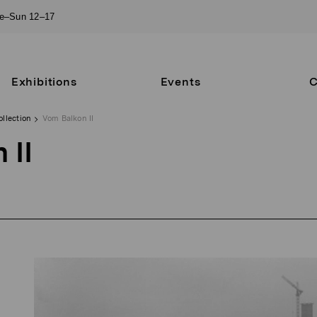
ue–Sun 12–17
Exhibitions
Events
C
ollection
Vom Balkon II
 II