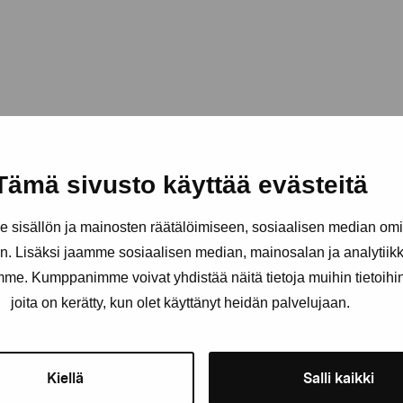
Tämä sivusto käyttää evästeitä
sisällön ja mainosten räätälöimiseen, sosiaalisen median om
. Lisäksi jaamme sosiaalisen median, mainosalan ja analytii
amme. Kumppanimme voivat yhdistää näitä tietoja muihin tietoihin, 
joita on kerätty, kun olet käyttänyt heidän palvelujaan.
Stay up-to-date on our exhibi
Kiellä
Salli kaikki
First name
Last nam