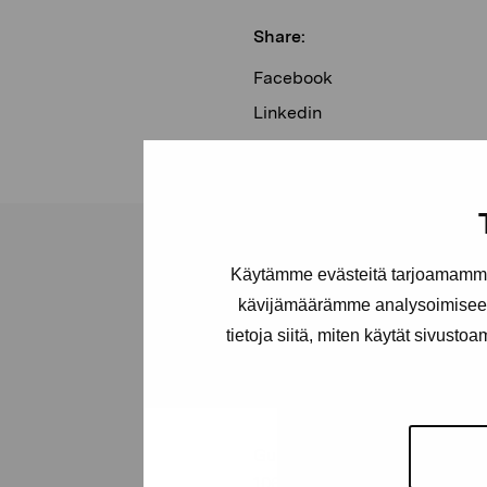
Share:
Facebook
Linkedin
Käytämme evästeitä tarjoamamme 
kävijämäärämme analysoimiseen
tietoja siitä, miten käytät sivusto
Pro Artibus
Foundation
Gustav Wasas gata 11
10600 Ekenäs