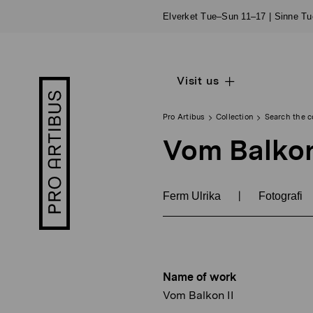
Skip
Elverket Tue–Sun 11–17 | Sinne T
to
content
Visit us
Open
Pro
sub
Artibus
navigation
logo
Pro Artibus
Collection
Search the c
Vom Balkon
|
Ferm Ulrika
Fotografi
Name of work
Vom Balkon II