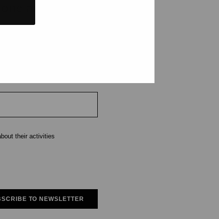
tions and events
e
out their activities
SCRIBE TO NEWSLETTER