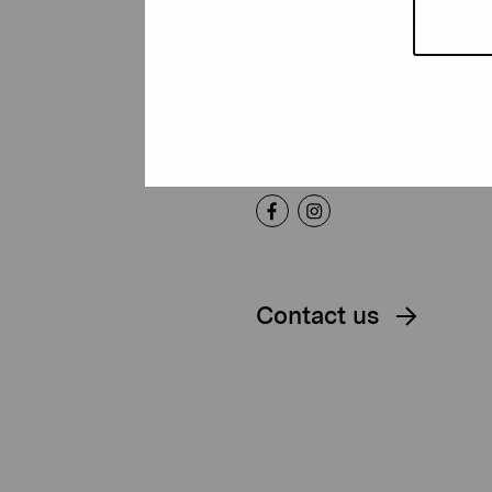
Foundation
Gustav Wasas gata 11
10600 Ekenäs
proartibus@proartibus.fi
+358 (0)50 371 6339
Contact us