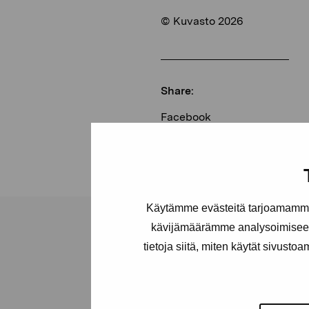
© Kuvasto 2026
Share:
Facebook
Linkedin
Käytämme evästeitä tarjoamamme 
kävijämäärämme analysoimiseen
tietoja siitä, miten käytät sivusto
Pro Artibus