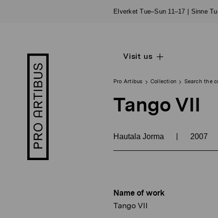
Skip
Elverket Tue–Sun 11–17 | Sinne T
to
content
Visit us
Open
Pro
sub
Artibus
navigation
logo
Pro Artibus
Collection
Search the c
Tango VII
|
Hautala Jorma
2007
Name of work
Tango VII