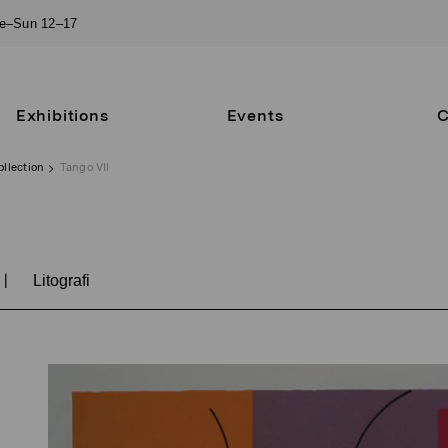
ue–Sun 12–17
Exhibitions
Events
C
ollection
Tango VII
|
Litografi