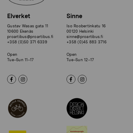
Elverket
Sinne
Gustav Wasas gata 11
Iso Roobertinkatu 16
10600 Ekenäs
00120 Helsinki
proartibus@proartibus.fi
sinne@proartibus.fi
+358 (0)50 371 6339
+358 (0)45 883 3716
Open
Open
Tue–Sun 11–17
Tue–Sun 12–17