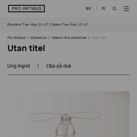
Skip
logo
SV
FI
to
OPEN
OP
content
Elverket Tue–Sun 11–17 | Sinne Tue–Sun 12–17
SEARCH
NAV
Pro Artibus
Collection
Search the collection
Utan titel
Utan titel
|
Ung Ingrid
Olja på duk