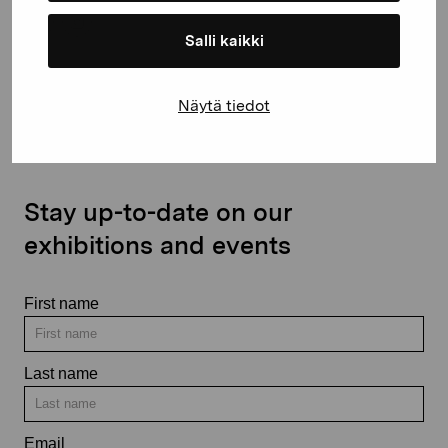
Salli kaikki
Contact us
Näytä tiedot
Stay up-to-date on our
exhibitions and events
First name
Last name
Email