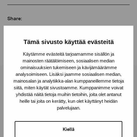
Share:
Facebook
Linkedin
Tämä sivusto käyttää evästeitä
Käytämme evästeitä tarjoamamme sisällön ja
mainosten räätälöimiseen, sosiaalisen median
ominaisuuksien tukemiseen ja kävijämäärämme
analysoimiseen. Lisäksi jaamme sosiaalisen median,
Pro Artibus Foundation
mainosalan ja analytiikka-alan kumppaneillemme tietoja
siitä, miten käytät sivustoamme. Kumppanimme voivat
yhdistää näitä tietoja muihin tietoihin, joita olet antanut
heille tai joita on kerätty, kun olet käyttänyt heidän
Gustav Wasas gata 11
palvelujaan.
10600 Ekenäs
proartibus@proartibus.fi
+358 (0)50 371 6339
Kiellä