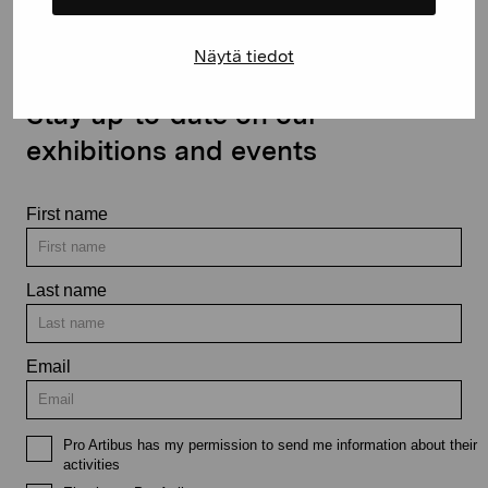
Näytä tiedot
Stay up-to-date on our
exhibitions and events
First name
Last name
Email
Pro Artibus has my permission to send me information about their
activities