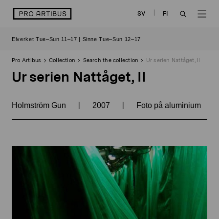
Skip
logo
SV
FI
to
OPEN
OP
content
Elverket Tue–Sun 11–17 | Sinne Tue–Sun 12–17
SEARCH
NAV
Pro Artibus
Collection
Search the collection
Ur serien Nattåget, II
Ur serien Nattåget, II
|
|
Holmström Gun
2007
Foto på aluminium