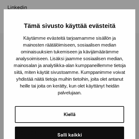
Linkedin
Tämä sivusto käyttää evästeitä
Käytämme evästeitä tarjoamamme sisällön ja
mainosten räätälöimiseen, sosiaalisen median
Pro Artibus Foundation
ominaisuuksien tukemiseen ja kävijämäärämme
analysoimiseen. Lisäksi jaamme sosiaalisen median,
mainosalan ja analytiikka-alan kumppaneillemme tietoja
Gustav Wasas gata 11
siitä, miten käytät sivustoamme. Kumppanimme voivat
10600 Ekenäs
yhdistää näitä tietoja muihin tietoihin, joita olet antanut
proartibus@proartibus.fi
heille tai joita on kerätty, kun olet käyttänyt heidän
palvelujaan.
+358 (0)50 371 6339
Kiellä
Contact us
Salli kaikki