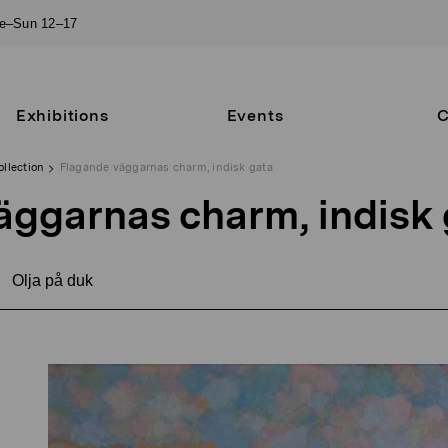
ue–Sun 12–17
Exhibitions
Events
C
ollection
Flagande väggarnas charm, indisk gata
äggarnas charm, indisk 
Olja på duk