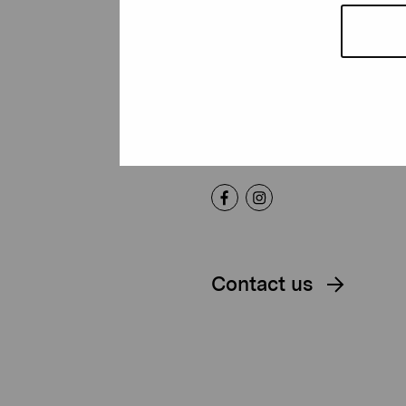
Foundation
Gustav Wasas gata 11
10600 Ekenäs
proartibus@proartibus.fi
+358 (0)50 371 6339
Contact us