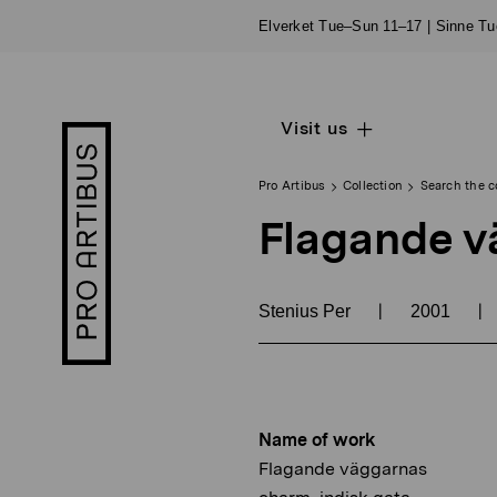
Skip
Elverket Tue–Sun 11–17 | Sinne T
to
content
Visit us
Open
Pro
sub
Artibus
navigation
logo
Pro Artibus
Collection
Search the c
Flagande v
|
|
Stenius Per
2001
Name of work
Flagande väggarnas