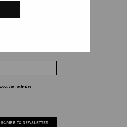
tions and events
e
out their activities
SCRIBE TO NEWSLETTER