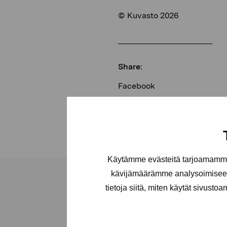
© Kuvasto 2026
Share:
Facebook
Linkedin
Käytämme evästeitä tarjoamamme 
kävijämäärämme analysoimiseen
tietoja siitä, miten käytät sivusto
Pro Artibus