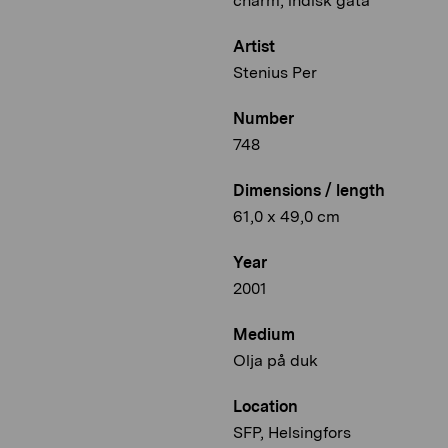
charm, indisk gata
Artist
Stenius Per
Number
748
Dimensions / length
61,0 x 49,0 cm
Year
2001
Medium
Olja på duk
Location
SFP, Helsingfors