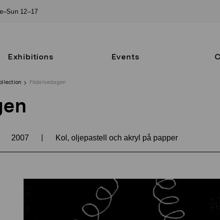
ue–Sun 12–17
Exhibitions
Events
C
ollection
Födelsedagen
gen
|
2007
Kol, oljepastell och akryl på papper