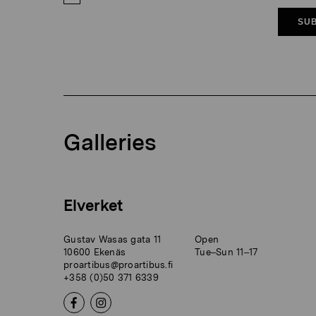
SUB
Galleries
Elverket
Gustav Wasas gata 11
Open
10600 Ekenäs
Tue–Sun 11–17
proartibus@proartibus.fi
+358 (0)50 371 6339