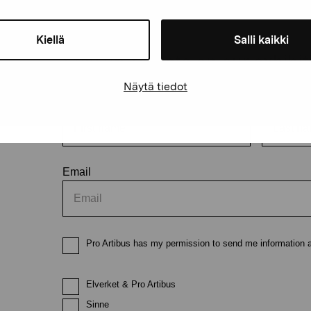
Kiellä
Salli kaikki
Stay up-to-date on our exhibi
Näytä tiedot
First name
Last nam
Email
Pro Artibus has my permission to send me information ab
Elverket & Pro Artibus
Sinne