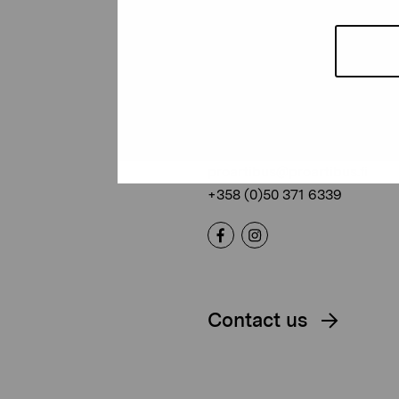
Pro Artibus
Foundation
Gustav Wasas gata 11
10600 Ekenäs
proartibus@proartibus.fi
+358 (0)50 371 6339
Contact us