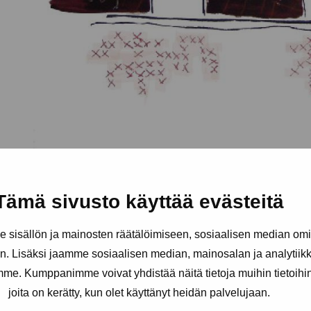
Tämä sivusto käyttää evästeitä
sisällön ja mainosten räätälöimiseen, sosiaalisen median om
. Lisäksi jaamme sosiaalisen median, mainosalan ja analytii
amme. Kumppanimme voivat yhdistää näitä tietoja muihin tietoihin, 
joita on kerätty, kun olet käyttänyt heidän palvelujaan.