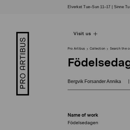
Skip
Elverket Tue–Sun 11–17 | Sinne T
to
content
Visit us
Open
Pro
sub
Artibus
navigation
logo
Pro Artibus
Collection
Search the c
Födelseda
|
Bergvik Forsander Annika
Name of work
Födelsedagen