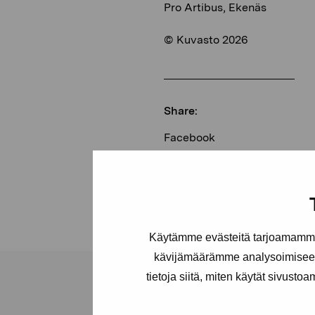
Pro Artibus, Ekenäs
© Kuvasto 2026
Share:
Facebook
Linkedin
Käytämme evästeitä tarjoamamme 
kävijämäärämme analysoimiseen
tietoja siitä, miten käytät sivusto