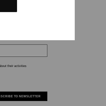
tions and events
e
out their activities
SCRIBE TO NEWSLETTER