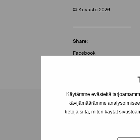
© Kuvasto 2026
Share:
Facebook
Linkedin
Käytämme evästeitä tarjoamamme 
kävijämäärämme analysoimiseen
tietoja siitä, miten käytät sivusto
Pro Artibus