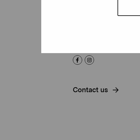
Foundation
Gustav Wasas gata 11
10600 Ekenäs
proartibus@proartibus.fi
+358 (0)50 371 6339
Contact us