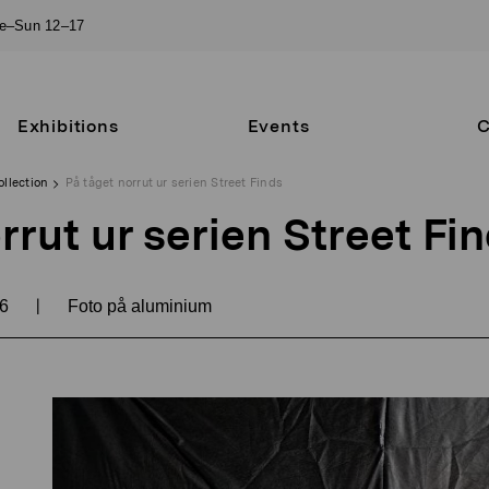
ue–Sun 12–17
Exhibitions
Events
C
ollection
På tåget norrut ur serien Street Finds
rrut ur serien Street Fi
|
06
Foto på aluminium