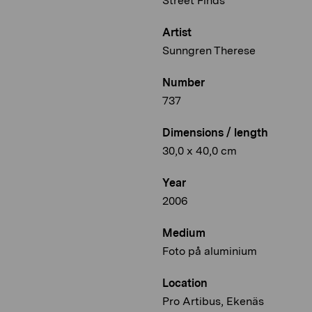
Street Finds
Artist
Sunngren Therese
Number
737
Dimensions / length
30,0 x 40,0 cm
Year
2006
Medium
Foto på aluminium
Location
Pro Artibus, Ekenäs