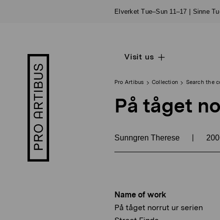
Skip
Elverket Tue–Sun 11–17 | Sinne T
to
content
Visit us
Open
Pro
sub
Artibus
navigation
logo
Pro Artibus
Collection
Search the c
På tåget no
|
Sunngren Therese
20
Name of work
På tåget norrut ur serien