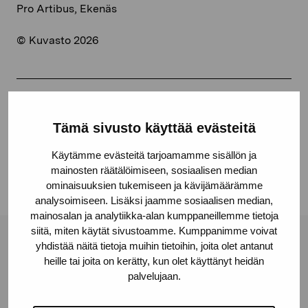
Pro Artibus, Ekenäs
© Kuvasto 2026
Share:
Tämä sivusto käyttää evästeitä
Facebook
Käytämme evästeitä tarjoamamme sisällön ja
Linkedin
mainosten räätälöimiseen, sosiaalisen median
ominaisuuksien tukemiseen ja kävijämäärämme
analysoimiseen. Lisäksi jaamme sosiaalisen median,
mainosalan ja analytiikka-alan kumppaneillemme tietoja
siitä, miten käytät sivustoamme. Kumppanimme voivat
yhdistää näitä tietoja muihin tietoihin, joita olet antanut
Pro Artibus Foundation
heille tai joita on kerätty, kun olet käyttänyt heidän
palvelujaan.
Gustav Wasas gata 11