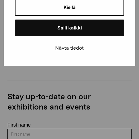
10600 Ekenäs
Kiellä
proartibus@proartibus.fi
+358 (0)50 371 6339
Salli kaikki
Näytä tiedot
Contact us
Stay up-to-date on our
exhibitions and events
First name