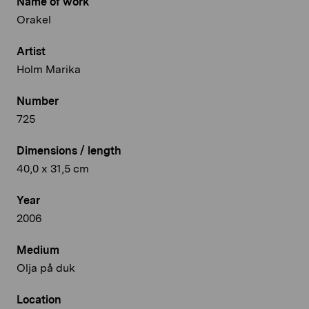
Name of work
Orakel
Artist
Holm Marika
Number
725
Dimensions / length
40,0 x 31,5 cm
Year
2006
Medium
Olja på duk
Location