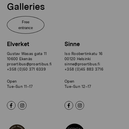
Galleries
Free
entrance
Elverket
Sinne
Gustav Wasas gata 11
Iso Roobertinkatu 16
10600 Ekenäs
00120 Helsinki
proartibus@proartibus.fi
sinne@proartibus.fi
+358 (0)50 371 6339
+358 (0)45 883 3716
Open
Open
Tue–Sun 11–17
Tue–Sun 12–17