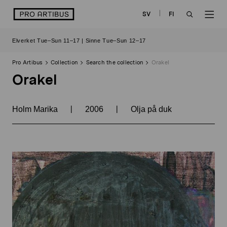
Skip
logo
SV
FI
to
OPEN
OP
content
Elverket Tue–Sun 11–17 | Sinne Tue–Sun 12–17
SEARCH
NAV
Pro Artibus
Collection
Search the collection
Orakel
Orakel
|
|
Holm Marika
2006
Olja på duk