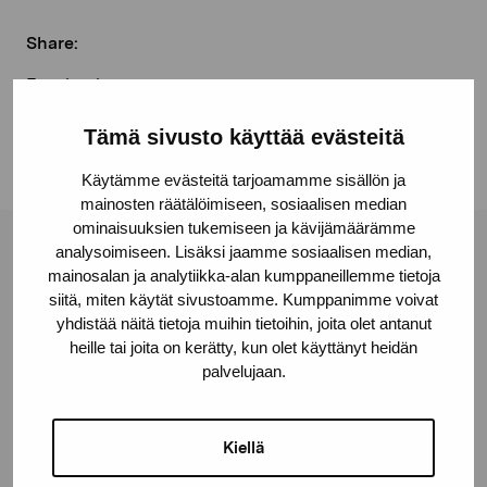
Share:
Facebook
Linkedin
Tämä sivusto käyttää evästeitä
Käytämme evästeitä tarjoamamme sisällön ja
mainosten räätälöimiseen, sosiaalisen median
ominaisuuksien tukemiseen ja kävijämäärämme
analysoimiseen. Lisäksi jaamme sosiaalisen median,
Pro Artibus Foundation
mainosalan ja analytiikka-alan kumppaneillemme tietoja
siitä, miten käytät sivustoamme. Kumppanimme voivat
yhdistää näitä tietoja muihin tietoihin, joita olet antanut
Gustav Wasas gata 11
heille tai joita on kerätty, kun olet käyttänyt heidän
10600 Ekenäs
palvelujaan.
proartibus@proartibus.fi
+358 (0)50 371 6339
Kiellä