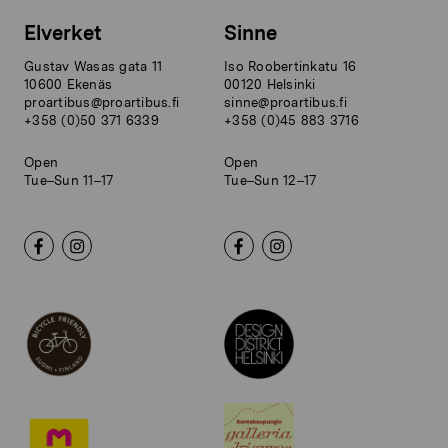
Elverket
Sinne
Gustav Wasas gata 11
Iso Roobertinkatu 16
10600 Ekenäs
00120 Helsinki
proartibus@proartibus.fi
sinne@proartibus.fi
+358 (0)50 371 6339
+358 (0)45 883 3716
Open
Open
Tue–Sun 11–17
Tue–Sun 12–17