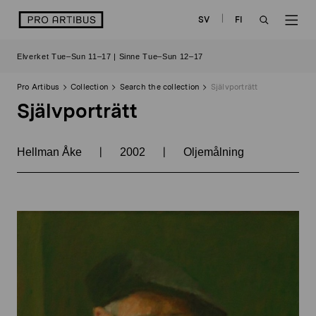
Skip
logo
SV
FI
to
OPEN
OP
content
Elverket Tue–Sun 11–17 | Sinne Tue–Sun 12–17
SEARCH
NAV
Pro Artibus
Collection
Search the collection
Självporträtt
Självporträtt
|
|
Hellman Åke
2002
Oljemålning