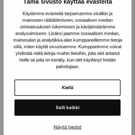
Pro Artibus Foundation
Tämä sivusto käyttää evästeitä
Käytämme evästeitä tarjoamamme sisällön ja
mainosten räätälöimiseen, sosiaalisen median
Gustav Wasas gata 11
ominaisuuksien tukemiseen ja kävijämäärämme
10600 Ekenäs
analysoimiseen. Lisäksi jaamme sosiaalisen median,
proartibus@proartibus.fi
mainosalan ja analytiikka-alan kumppaneillemme tietoja
+358 (0)50 371 6339
siitä, miten käytät sivustoamme. Kumppanimme voivat
yhdistää näitä tietoja muihin tietoihin, joita olet antanut
heille tai joita on kerätty, kun olet käyttänyt heidän
palvelujaan.
Contact us
Kiellä
Salli kaikki
Stay up-to-date on our
Näytä tiedot
exhibitions and events