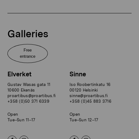
Galleries
Free
entrance
Elverket
Sinne
Gustav Wasas gata 11
Iso Roobertinkatu 16
10600 Ekenäs
00120 Helsinki
proartibus@proartibus.fi
sinne@proartibus.fi
+358 (0)50 371 6339
+358 (0)45 883 3716
Open
Open
Tue–Sun 11–17
Tue–Sun 12–17