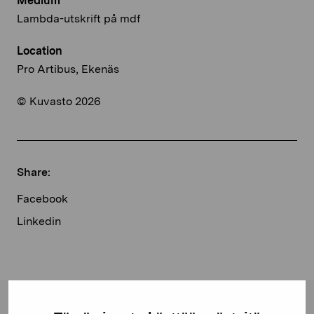
Medium
Lambda-utskrift på mdf
Location
Pro Artibus, Ekenäs
© Kuvasto 2026
Share:
Facebook
Linkedin