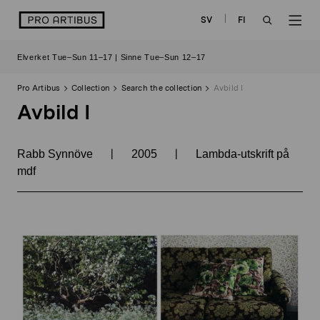
Skip
logo
SV
FI
to
OPEN
OP
content
Elverket Tue–Sun 11–17 | Sinne Tue–Sun 12–17
SEARCH
NAV
Pro Artibus
Collection
Search the collection
Avbild I
Avbild I
|
|
Rabb Synnöve
2005
Lambda-utskrift på
mdf