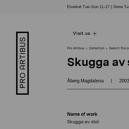
Skip
Elverket Tue–Sun 11–17 | Sinne T
to
content
Visit us
Open
Pro
sub
Artibus
navigation
logo
Pro Artibus
Collection
Search the c
Skugga av 
|
Åberg Magdalena
200
Name of work
Skugga av stol