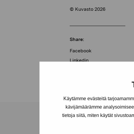
© Kuvasto 2026
Share:
Facebook
Linkedin
Käytämme evästeitä tarjoamamme 
kävijämäärämme analysoimiseen
tietoja siitä, miten käytät sivusto