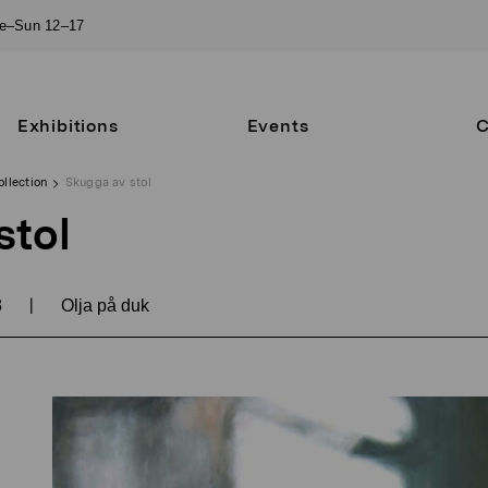
ue–Sun 12–17
Exhibitions
Events
C
ollection
Skugga av stol
stol
|
3
Olja på duk