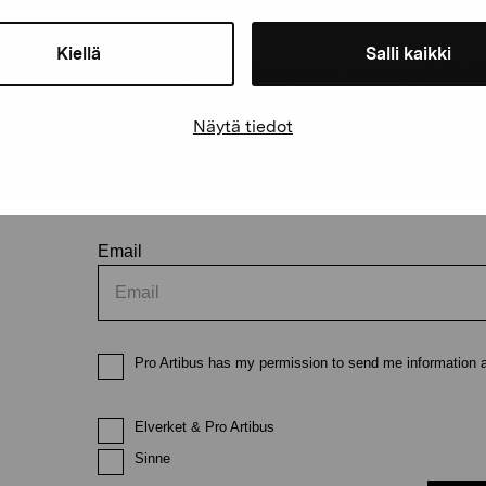
Kiellä
Salli kaikki
Stay up-to-date on our exhibi
Näytä tiedot
First name
Last nam
Email
Pro Artibus has my permission to send me information ab
Elverket & Pro Artibus
Sinne