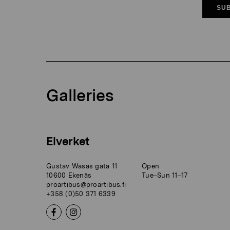
SUB
Galleries
Elverket
Gustav Wasas gata 11
Open
10600 Ekenäs
Tue–Sun 11–17
proartibus@proartibus.fi
+358 (0)50 371 6339