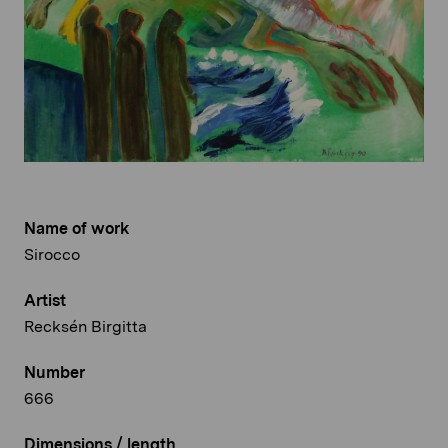
Name of work
Sirocco
Artist
Recksén Birgitta
Number
666
Dimensions / length