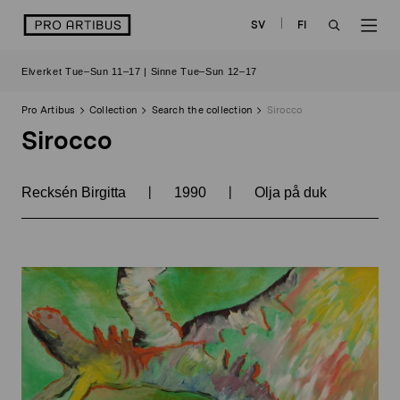
Skip
logo
SV
FI
to
OPEN
OP
content
Elverket Tue–Sun 11–17 | Sinne Tue–Sun 12–17
SEARCH
NAV
Pro Artibus
Collection
Search the collection
Sirocco
Sirocco
|
|
Recksén Birgitta
1990
Olja på duk