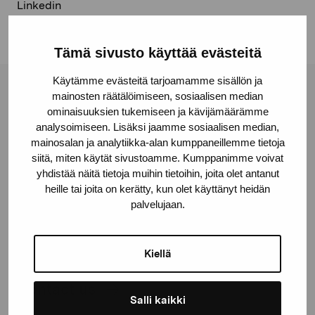
Linkedin
Tämä sivusto käyttää evästeitä
Käytämme evästeitä tarjoamamme sisällön ja
Pro Artibus Foundation
mainosten räätälöimiseen, sosiaalisen median
ominaisuuksien tukemiseen ja kävijämäärämme
analysoimiseen. Lisäksi jaamme sosiaalisen median,
mainosalan ja analytiikka-alan kumppaneillemme tietoja
Gustav Wasas gata 11
siitä, miten käytät sivustoamme. Kumppanimme voivat
10600 Ekenäs
yhdistää näitä tietoja muihin tietoihin, joita olet antanut
proartibus@proartibus.fi
heille tai joita on kerätty, kun olet käyttänyt heidän
+358 (0)50 371 6339
palvelujaan.
Kiellä
Contact us
Salli kaikki