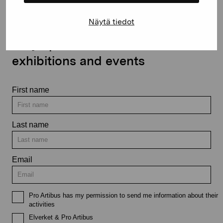
Näytä tiedot
Stay up-to-date on our
exhibitions and events
First name
Last name
Email
Pro Artibus has my permission to send me information about their
activities
Elverket & Pro Artibus