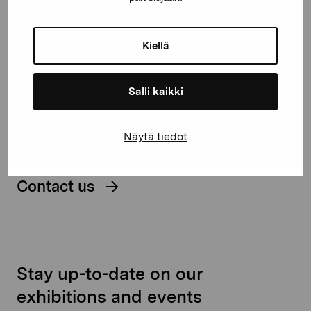
Pro Artibus Foundation
Gustav Wasas gata 11
Kiellä
10600 Ekenäs
proartibus@proartibus.fi
Salli kaikki
+358 (0)50 371 6339
Näytä tiedot
Contact us
Stay up-to-date on our
exhibitions and events