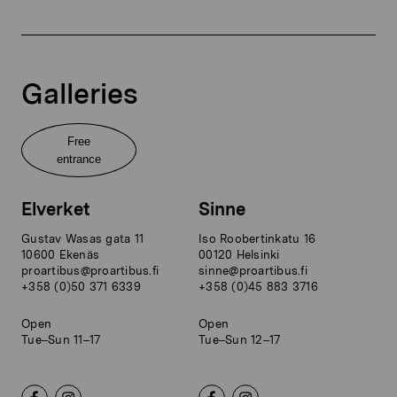
Galleries
Free
entrance
Elverket
Sinne
Gustav Wasas gata 11
Iso Roobertinkatu 16
10600 Ekenäs
00120 Helsinki
proartibus@proartibus.fi
sinne@proartibus.fi
+358 (0)50 371 6339
+358 (0)45 883 3716
Open
Open
Tue–Sun 11–17
Tue–Sun 12–17