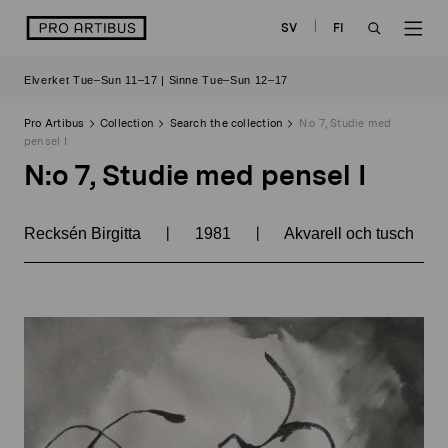
Skip
logo
SV
FI
to
OPEN
OP
content
Elverket Tue–Sun 11–17 | Sinne Tue–Sun 12–17
SEARCH
NAV
Pro Artibus
Collection
Search the collection
N:o 7, Studie med
pensel I
N:o 7, Studie med pensel I
|
|
Recksén Birgitta
1981
Akvarell och tusch