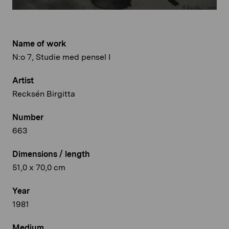
Name of work
N:o 7, Studie med pensel I
Artist
Recksén Birgitta
Number
663
Dimensions / length
51,0 x 70,0 cm
Year
1981
Medium