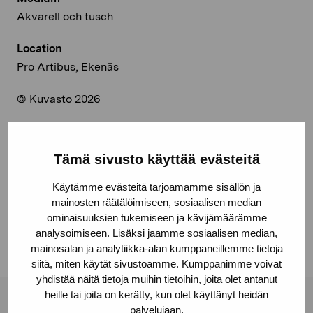
Akvarell och tusch
Location
Pro Artibus, Ekenäs
© Kuvasto 2026
Tämä sivusto käyttää evästeitä
Share:
Käytämme evästeitä tarjoamamme sisällön ja
Facebook
mainosten räätälöimiseen, sosiaalisen median
ominaisuuksien tukemiseen ja kävijämäärämme
Linkedin
analysoimiseen. Lisäksi jaamme sosiaalisen median,
mainosalan ja analytiikka-alan kumppaneillemme tietoja
siitä, miten käytät sivustoamme. Kumppanimme voivat
yhdistää näitä tietoja muihin tietoihin, joita olet antanut
heille tai joita on kerätty, kun olet käyttänyt heidän
palvelujaan.