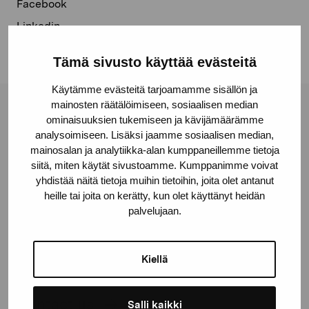
Facebook
Linkedin
Tämä sivusto käyttää evästeitä
Käytämme evästeitä tarjoamamme sisällön ja
mainosten räätälöimiseen, sosiaalisen median
Pro Artibus Foundation
ominaisuuksien tukemiseen ja kävijämäärämme
analysoimiseen. Lisäksi jaamme sosiaalisen median,
mainosalan ja analytiikka-alan kumppaneillemme tietoja
Gustav Wasas gata 11
siitä, miten käytät sivustoamme. Kumppanimme voivat
yhdistää näitä tietoja muihin tietoihin, joita olet antanut
10600 Ekenäs
heille tai joita on kerätty, kun olet käyttänyt heidän
proartibus@proartibus.fi
palvelujaan.
+358 (0)50 371 6339
Kiellä
Contact us
Salli kaikki