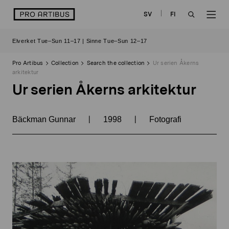
Skip
logo
SV
FI
to
OPEN
OP
content
Elverket Tue–Sun 11–17 | Sinne Tue–Sun 12–17
SEARCH
NAV
Pro Artibus
Collection
Search the collection
Ur serien Åkerns
arkitektur
Ur serien Åkerns arkitektur
|
|
Bäckman Gunnar
1998
Fotografi