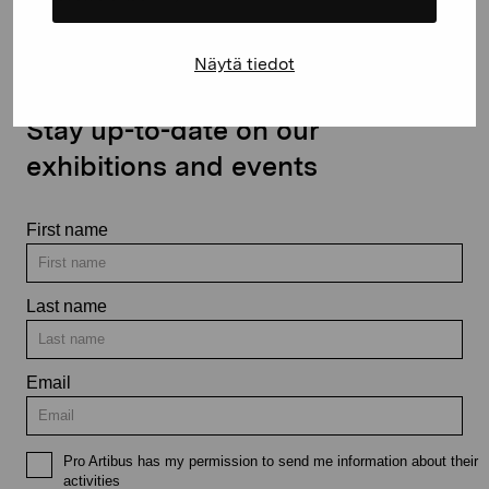
Näytä tiedot
Stay up-to-date on our
exhibitions and events
First name
Last name
Email
Pro Artibus has my permission to send me information about their
activities