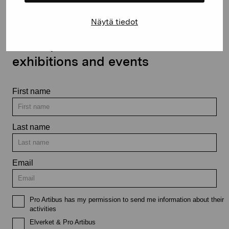
Näytä tiedot
Stay up-to-date on our
exhibitions and events
First name
Last name
Email
Pro Artibus has my permission to send me information about their
activities
Elverket & Pro Artibus