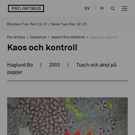
Skip
logo
SV
FI
to
OPEN
OP
content
Elverket Tue–Sun 11–17 | Sinne Tue–Sun 12–17
SEARCH
NAV
Pro Artibus
Collection
Search the collection
Kaos och kontroll
Kaos och kontroll
|
|
Haglund Bo
2003
Tusch och akryl på
papper