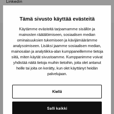
Linkedin
Tämä sivusto käyttää evästeitä
Käytämme evästeitä tarjoamamme sisällön ja
Pro Artibus Foundation
mainosten räätälöimiseen, sosiaalisen median
ominaisuuksien tukemiseen ja kävijämäärämme
analysoimiseen. Lisäksi jaamme sosiaalisen median,
mainosalan ja analytiikka-alan kumppaneillemme tietoja
Gustav Wasas gata 11
siitä, miten käytät sivustoamme. Kumppanimme voivat
10600 Ekenäs
yhdistää näitä tietoja muihin tietoihin, joita olet antanut
proartibus@proartibus.fi
heille tai joita on kerätty, kun olet käyttänyt heidän
+358 (0)50 371 6339
palvelujaan.
Kiellä
Contact us
Salli kaikki