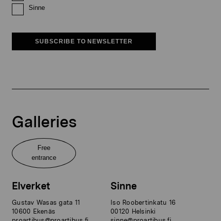
Sinne
SUBSCRIBE TO NEWSLETTER
Galleries
Free
entrance
Elverket
Sinne
Gustav Wasas gata 11
Iso Roobertinkatu 16
10600 Ekenäs
00120 Helsinki
proartibus@proartibus.fi
sinne@proartibus.fi