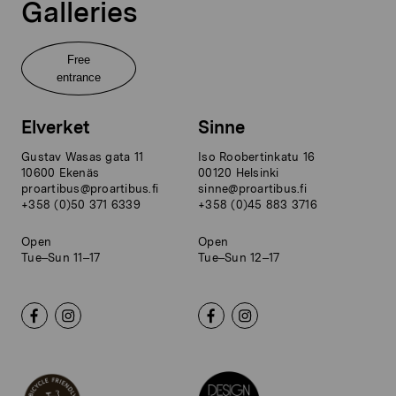
Galleries
Free
entrance
Elverket
Sinne
Gustav Wasas gata 11
Iso Roobertinkatu 16
10600 Ekenäs
00120 Helsinki
proartibus@proartibus.fi
sinne@proartibus.fi
+358 (0)50 371 6339
+358 (0)45 883 3716
Open
Open
Tue–Sun 11–17
Tue–Sun 12–17