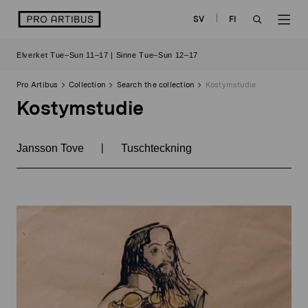
Skip
logo
SV
FI
to
OPEN
OP
content
Elverket Tue–Sun 11–17 | Sinne Tue–Sun 12–17
SEARCH
NAV
Pro Artibus
Collection
Search the collection
Kostymstudie
Kostymstudie
|
Jansson Tove
Tuschteckning