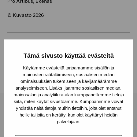
Pro Artibus, Ekenäs
© Kuvasto 2026
Share:
Tämä sivusto käyttää evästeitä
Facebook
Linkedin
Käytämme evästeitä tarjoamamme sisällön ja
mainosten räätälöimiseen, sosiaalisen median
ominaisuuksien tukemiseen ja kävijämäärämme
analysoimiseen. Lisäksi jaamme sosiaalisen median,
mainosalan ja analytiikka-alan kumppaneillemme tietoja
siitä, miten käytät sivustoamme. Kumppanimme voivat
Pro Artibus Foundation
yhdistää näitä tietoja muihin tietoihin, joita olet antanut
heille tai joita on kerätty, kun olet käyttänyt heidän
palvelujaan.
Gustav Wasas gata 11
10600 Ekenäs