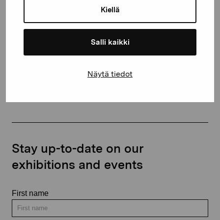
Kiellä
proartibus@proartibus.fi
+358 (0)50 371 6339
Salli kaikki
Näytä tiedot
Contact us
Stay up-to-date on our
exhibitions and events
First name