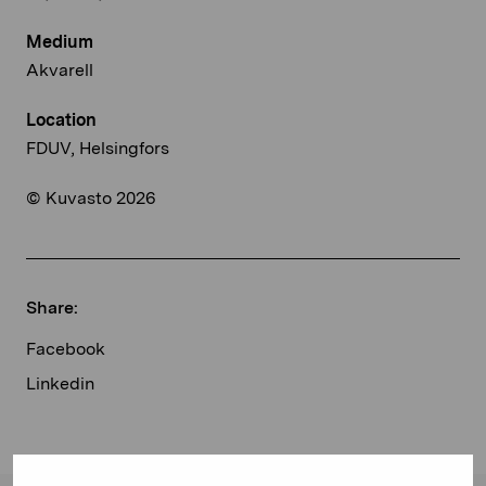
Medium
Akvarell
Location
FDUV, Helsingfors
© Kuvasto 2026
Share:
Facebook
Linkedin