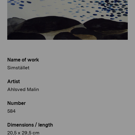
Name of work
Simstället
Artist
Ahlsved Malin
Number
584
Dimensions / length
20,5 x 29,5 cm