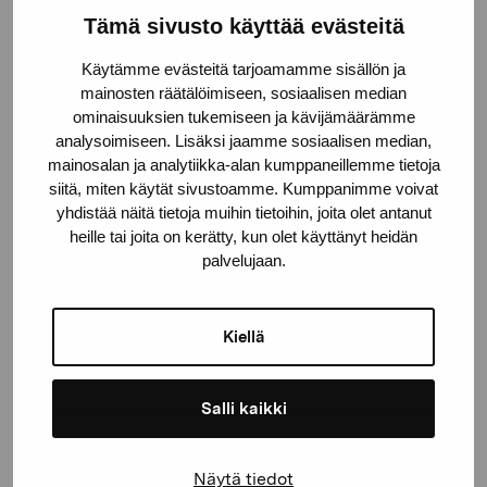
Tämä sivusto käyttää evästeitä
Pro Artibus Foundation
Käytämme evästeitä tarjoamamme sisällön ja
mainosten räätälöimiseen, sosiaalisen median
Gustav Wasas gata 11
ominaisuuksien tukemiseen ja kävijämäärämme
analysoimiseen. Lisäksi jaamme sosiaalisen median,
10600 Ekenäs
mainosalan ja analytiikka-alan kumppaneillemme tietoja
proartibus@proartibus.fi
siitä, miten käytät sivustoamme. Kumppanimme voivat
+358 (0)50 371 6339
yhdistää näitä tietoja muihin tietoihin, joita olet antanut
heille tai joita on kerätty, kun olet käyttänyt heidän
palvelujaan.
Contact us
Kiellä
Salli kaikki
Stay up-to-date on our
Näytä tiedot