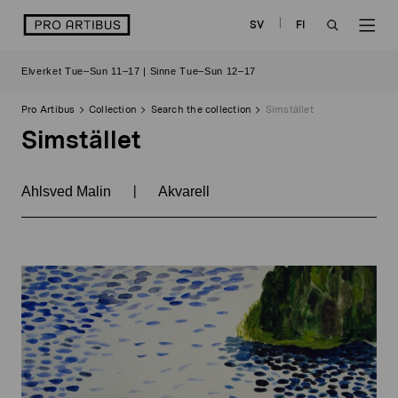
Skip
logo
SV
FI
to
OPEN
OP
content
Elverket Tue–Sun 11–17 | Sinne Tue–Sun 12–17
SEARCH
NAV
Pro Artibus
Collection
Search the collection
Simstället
Simstället
|
Ahlsved Malin
Akvarell