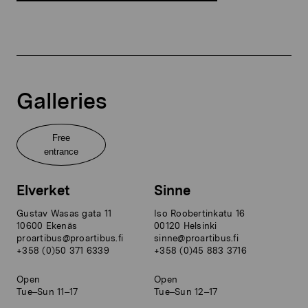
Galleries
Free
entrance
Elverket
Sinne
Gustav Wasas gata 11
Iso Roobertinkatu 16
10600 Ekenäs
00120 Helsinki
proartibus@proartibus.fi
sinne@proartibus.fi
+358 (0)50 371 6339
+358 (0)45 883 3716
Open
Open
Tue–Sun 11–17
Tue–Sun 12–17