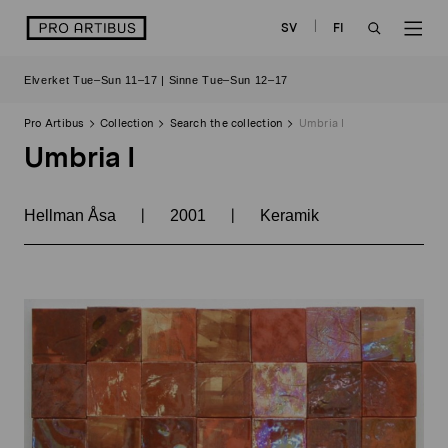
Skip
logo
SV
FI
to
OPEN
OP
content
Elverket Tue–Sun 11–17 | Sinne Tue–Sun 12–17
SEARCH
NAV
Pro Artibus
Collection
Search the collection
Umbria I
Umbria I
|
|
Hellman Åsa
2001
Keramik