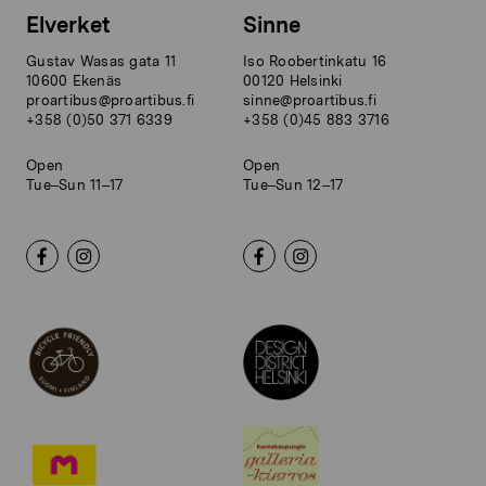
Elverket
Sinne
Gustav Wasas gata 11
Iso Roobertinkatu 16
10600 Ekenäs
00120 Helsinki
proartibus@proartibus.fi
sinne@proartibus.fi
+358 (0)50 371 6339
+358 (0)45 883 3716
Open
Open
Tue–Sun 11–17
Tue–Sun 12–17