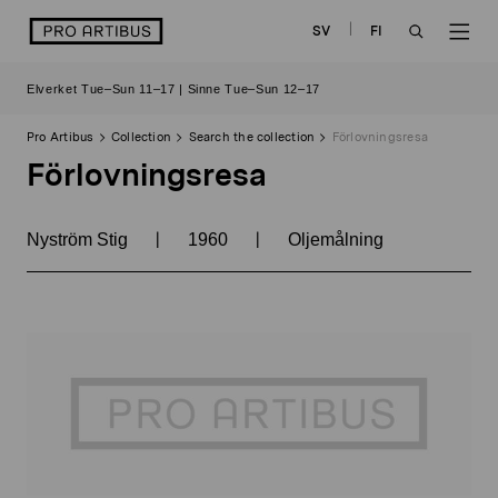
Skip
logo
SV
FI
to
OPEN
OP
content
Elverket Tue–Sun 11–17 | Sinne Tue–Sun 12–17
SEARCH
NAV
Pro Artibus
Collection
Search the collection
Förlovningsresa
Förlovningsresa
|
|
Nyström Stig
1960
Oljemålning