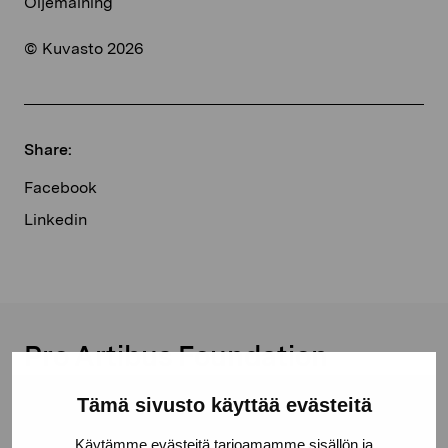
Oljemålning
© Kuvasto 2026
Share:
Facebook
Linkedin
Pro Artibus Foundation
Tämä sivusto käyttää evästeitä
Gustav Wasas gata 11
Käytämme evästeitä tarjoamamme sisällön ja
10600 Ekenäs