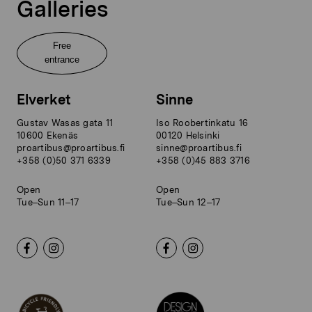
Galleries
Free
entrance
Elverket
Sinne
Gustav Wasas gata 11
Iso Roobertinkatu 16
10600 Ekenäs
00120 Helsinki
proartibus@proartibus.fi
sinne@proartibus.fi
+358 (0)50 371 6339
+358 (0)45 883 3716
Open
Open
Tue–Sun 11–17
Tue–Sun 12–17