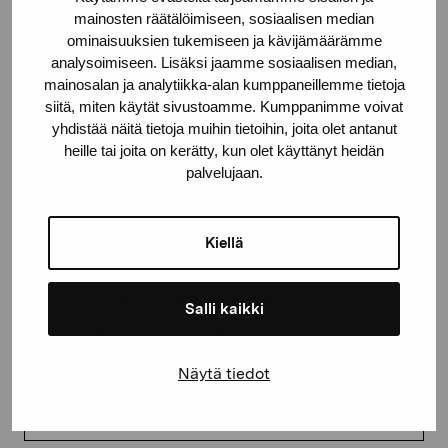
mainosten räätälöimiseen, sosiaalisen median
proartibus@proartibus.fi
ominaisuuksien tukemiseen ja kävijämäärämme
+358 (0)50 371 6339
analysoimiseen. Lisäksi jaamme sosiaalisen median,
mainosalan ja analytiikka-alan kumppaneillemme tietoja
siitä, miten käytät sivustoamme. Kumppanimme voivat
yhdistää näitä tietoja muihin tietoihin, joita olet antanut
heille tai joita on kerätty, kun olet käyttänyt heidän
Contact us
palvelujaan.
Kiellä
Stay up-to-date on our
Salli kaikki
exhibitions and events
Näytä tiedot
First name