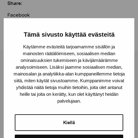
Share:
Facebook
Linkedin
Tämä sivusto käyttää evästeitä
Käytämme evästeitä tarjoamamme sisällön ja
mainosten räätälöimiseen, sosiaalisen median
ominaisuuksien tukemiseen ja kävijämäärämme
Pro Artibus Foundation
analysoimiseen. Lisäksi jaamme sosiaalisen median,
mainosalan ja analytiikka-alan kumppaneillemme tietoja
siitä, miten käytät sivustoamme. Kumppanimme voivat
Gustav Wasas gata 11
yhdistää näitä tietoja muihin tietoihin, joita olet antanut
heille tai joita on kerätty, kun olet käyttänyt heidän
10600 Ekenäs
palvelujaan.
proartibus@proartibus.fi
+358 (0)50 371 6339
Kiellä