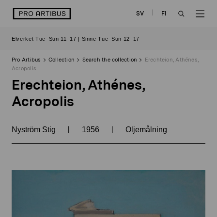
Skip
logo
SV
FI
to
OPEN
OP
content
Elverket Tue–Sun 11–17 | Sinne Tue–Sun 12–17
SEARCH
NAV
Pro Artibus
Collection
Search the collection
Erechteion, Athénes,
Acropolis
Erechteion, Athénes,
Acropolis
|
|
Nyström Stig
1956
Oljemålning