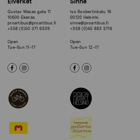
Elverket
Sinne
Gustav Wasas gata 11
Iso Roobertinkatu 16
10600 Ekenäs
00120 Helsinki
proartibus@proartibus.fi
sinne@proartibus.fi
+358 (0)50 371 6339
+358 (0)45 883 3716
Open
Open
Tue–Sun 11–17
Tue–Sun 12–17