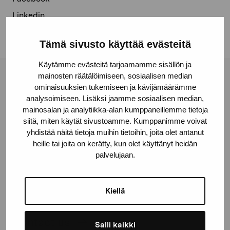
Linkedin
Tämä sivusto käyttää evästeitä
Käytämme evästeitä tarjoamamme sisällön ja
mainosten räätälöimiseen, sosiaalisen median
Pro Artibus Foundation
ominaisuuksien tukemiseen ja kävijämäärämme
analysoimiseen. Lisäksi jaamme sosiaalisen median,
mainosalan ja analytiikka-alan kumppaneillemme tietoja
Gustav Wasas gata 11
siitä, miten käytät sivustoamme. Kumppanimme voivat
10600 Ekenäs
yhdistää näitä tietoja muihin tietoihin, joita olet antanut
heille tai joita on kerätty, kun olet käyttänyt heidän
proartibus@proartibus.fi
palvelujaan.
+358 (0)50 371 6339
Kiellä
Contact us
Salli kaikki