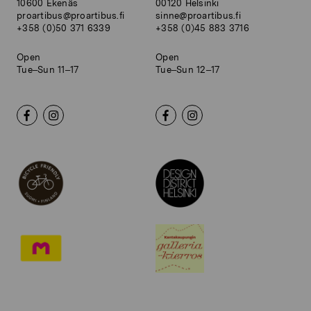
10600 Ekenäs
00120 Helsinki
proartibus@proartibus.fi
sinne@proartibus.fi
+358 (0)50 371 6339
+358 (0)45 883 3716
Open
Open
Tue–Sun 11–17
Tue–Sun 12–17