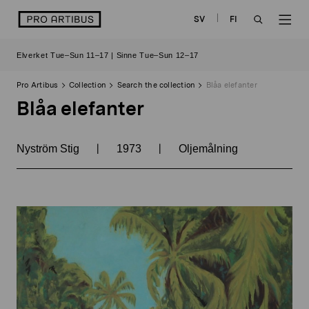
Skip
logo
SV
FI
to
OPEN
OP
content
Elverket Tue–Sun 11–17 | Sinne Tue–Sun 12–17
SEARCH
NAV
Pro Artibus
Collection
Search the collection
Blåa elefanter
Blåa elefanter
|
|
Nyström Stig
1973
Oljemålning