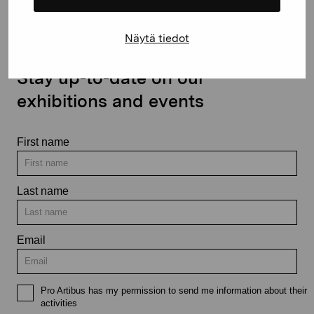
Näytä tiedot
Stay up-to-date on our
exhibitions and events
First name
Last name
Email
Pro Artibus has my permission to send me information about their
activities