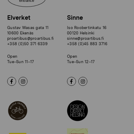
entrance
Elverket
Sinne
Gustav Wasas gata 11
Iso Roobertinkatu 16
10600 Ekenäs
00120 Helsinki
proartibus@proartibus.fi
sinne@proartibus.fi
+358 (0)50 371 6339
+358 (0)45 883 3716
Open
Open
Tue–Sun 11–17
Tue–Sun 12–17