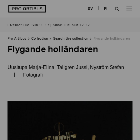
Skip
logo
SV
FI
to
OPEN
OP
content
Elverket Tue–Sun 11–17 | Sinne Tue–Sun 12–17
SEARCH
NAV
Pro Artibus
Collection
Search the collection
Flygande holländaren
Flygande holländaren
Uusitupa Marja-Elina, Tallgren Jussi, Nyström Stefan
|
Fotografi