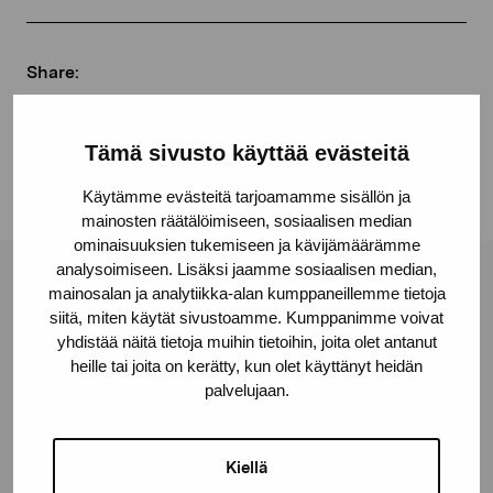
Share:
Facebook
Linkedin
Tämä sivusto käyttää evästeitä
Käytämme evästeitä tarjoamamme sisällön ja
mainosten räätälöimiseen, sosiaalisen median
ominaisuuksien tukemiseen ja kävijämäärämme
analysoimiseen. Lisäksi jaamme sosiaalisen median,
Pro Artibus Foundation
mainosalan ja analytiikka-alan kumppaneillemme tietoja
siitä, miten käytät sivustoamme. Kumppanimme voivat
yhdistää näitä tietoja muihin tietoihin, joita olet antanut
heille tai joita on kerätty, kun olet käyttänyt heidän
Gustav Wasas gata 11
palvelujaan.
10600 Ekenäs
proartibus@proartibus.fi
+358 (0)50 371 6339
Kiellä