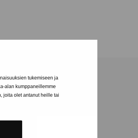
inaisuuksien tukemiseen ja
kka-alan kumppaneillemme
joita olet antanut heille tai
tions and events
e