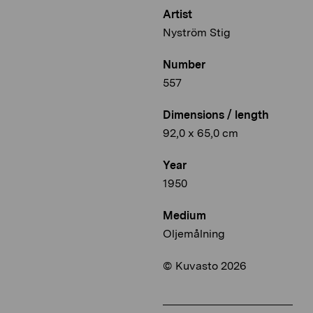
Artist
Nyström Stig
Number
557
Dimensions / length
92,0 x 65,0 cm
Year
1950
Medium
Oljemålning
© Kuvasto 2026