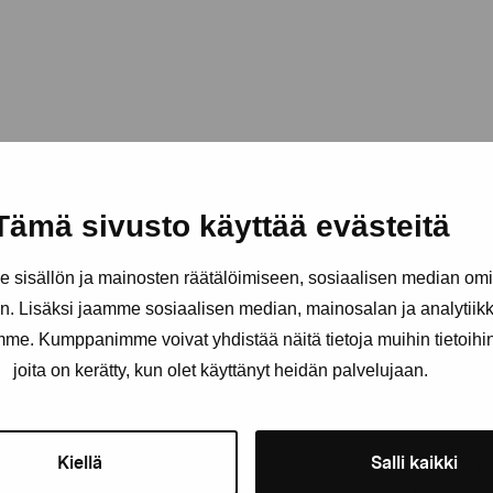
Tämä sivusto käyttää evästeitä
sisällön ja mainosten räätälöimiseen, sosiaalisen median om
. Lisäksi jaamme sosiaalisen median, mainosalan ja analytii
amme. Kumppanimme voivat yhdistää näitä tietoja muihin tietoihin, 
joita on kerätty, kun olet käyttänyt heidän palvelujaan.
Stay up-to-date on our exhibi
Kiellä
Salli kaikki
First name
Last nam