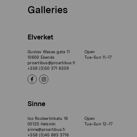
Galleries
Elverket
Gustav Wasas gata 11
Open
10600 Ekenäs
Tue–Sun 11–17
proartibus@proartibus.fi
+358 (0)50 371 6339
Sinne
Iso Roobertinkatu 16
Open
00120 Helsinki
Tue–Sun 12–17
sinne@proartibus.fi
+358 (0)45 883 3716