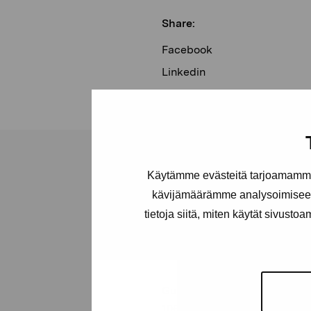
Share:
Facebook
Linkedin
Käytämme evästeitä tarjoamamme 
kävijämäärämme analysoimiseen
tietoja siitä, miten käytät sivusto
Pro Artibus
Foundation
Gustav Wasas gata 11
10600 Ekenäs