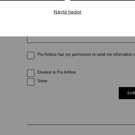
Näytä tiedot
Email
Pro Artibus has my permission to send me information ab
Elverket & Pro Artibus
Sinne
SUB