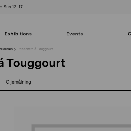
ue–Sun 12–17
Exhibitions
Events
C
ollection
Rencontre á Touggourt
á Touggourt
Oljemålning