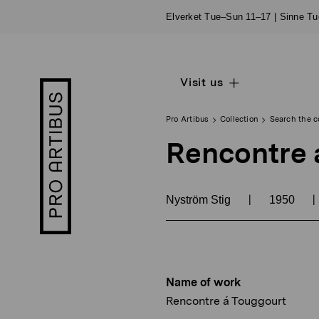
Skip
Elverket Tue–Sun 11–17 | Sinne T
to
content
Visit us
Open
Pro
sub
Artibus
navigation
logo
Pro Artibus
Collection
Search the c
Rencontre 
|
|
Nyström Stig
1950
Name of work
Rencontre á Touggourt