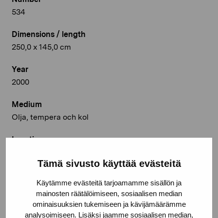
534
Dimensions / length
250,0 x 145,0 cm
Year
2000
Medium
Olja, tempera och kol
Location
Pro Artibus, Ekenäs
Tämä sivusto käyttää evästeitä
© Kuvasto 2026
Käytämme evästeitä tarjoamamme sisällön ja
mainosten räätälöimiseen, sosiaalisen median
ominaisuuksien tukemiseen ja kävijämäärämme
analysoimiseen. Lisäksi jaamme sosiaalisen median,