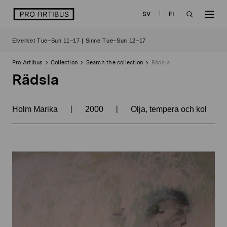
Skip
logo
SV
FI
to
OPEN
OP
content
Elverket Tue–Sun 11–17 | Sinne Tue–Sun 12–17
SEARCH
NAV
Pro Artibus
Collection
Search the collection
Rädsla
Rädsla
|
|
Holm Marika
2000
Olja, tempera och kol