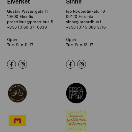
Elverket
Sinne
Gustav Wasas gata 11
Iso Roobertinkatu 16
10600 Ekenäs
00120 Helsinki
proartibus@proartibus.fi
sinne@proartibus.fi
+358 (0)50 371 6339
+358 (0)45 883 3716
Open
Open
Tue–Sun 11–17
Tue–Sun 12–17