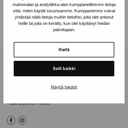
Share:
mainosalan ja analytiikka-alan kumppaneillemme tietoja
siitä, miten käytät sivustoamme. Kumppanimme voivat
Facebook
yhdistää näitä tietoja muihin tietoihin, joita olet antanut
Linkedin
heille tai joita on kerätty, kun olet käyttänyt heidän
palvelujaan.
Kiellä
Pro Artibus Foundation
Salli kaikki
Gustav Wasas gata 11
Näytä tiedot
10600 Ekenäs
proartibus@proartibus.fi
+358 (0)50 371 6339