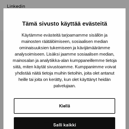
Linkedin
Tämä sivusto käyttää evästeitä
Käytämme evästeitä tarjoamamme sisällön ja
mainosten räätälöimiseen, sosiaalisen median
Pro Artibus Foundation
ominaisuuksien tukemiseen ja kävijämäärämme
analysoimiseen. Lisäksi jaamme sosiaalisen median,
mainosalan ja analytiikka-alan kumppaneillemme tietoja
Gustav Wasas gata 11
siitä, miten käytät sivustoamme. Kumppanimme voivat
10600 Ekenäs
yhdistää näitä tietoja muihin tietoihin, joita olet antanut
proartibus@proartibus.fi
heille tai joita on kerätty, kun olet käyttänyt heidän
palvelujaan.
+358 (0)50 371 6339
Kiellä
Contact us
Salli kaikki