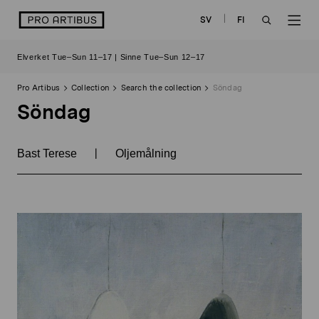
Skip
logo
SV
FI
to
OPEN
OP
content
Elverket Tue–Sun 11–17 | Sinne Tue–Sun 12–17
SEARCH
NAV
Pro Artibus
Collection
Search the collection
Söndag
Söndag
|
Bast Terese
Oljemålning