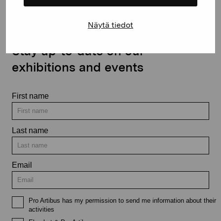
Näytä tiedot
Stay up-to-date on our
exhibitions and events
First name
Last name
Email
Pro Artibus has my permission to send me information about their
activities