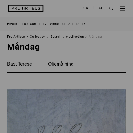
Skip
logo
SV
FI
to
OPEN
OP
content
Elverket Tue–Sun 11–17 | Sinne Tue–Sun 12–17
SEARCH
NAV
Pro Artibus
Collection
Search the collection
Måndag
Måndag
|
Bast Terese
Oljemålning