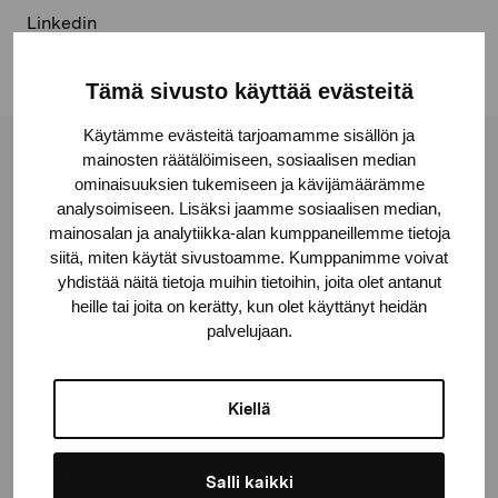
Linkedin
Tämä sivusto käyttää evästeitä
Käytämme evästeitä tarjoamamme sisällön ja
mainosten räätälöimiseen, sosiaalisen median
Pro Artibus Foundation
ominaisuuksien tukemiseen ja kävijämäärämme
analysoimiseen. Lisäksi jaamme sosiaalisen median,
mainosalan ja analytiikka-alan kumppaneillemme tietoja
Gustav Wasas gata 11
siitä, miten käytät sivustoamme. Kumppanimme voivat
10600 Ekenäs
yhdistää näitä tietoja muihin tietoihin, joita olet antanut
proartibus@proartibus.fi
heille tai joita on kerätty, kun olet käyttänyt heidän
palvelujaan.
+358 (0)50 371 6339
Kiellä
Contact us
Salli kaikki