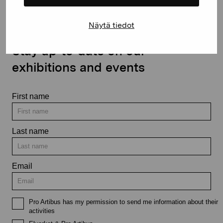
Näytä tiedot
Stay up-to-date on our
exhibitions and events
First name
Last name
Email
Pro Artibus has my permission to send me information about their
activities