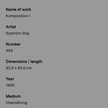
Name of work
Komposition I
Artist
Nyström Stig
Number
493
Dimensions / length
92,0 x 65,0 cm
Year
1995
Medium
Oljemålning