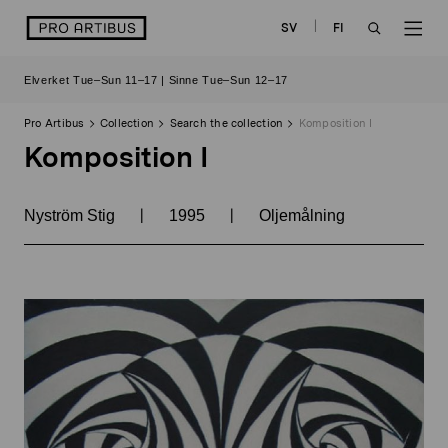
Skip
logo
SV
FI
to
OPEN
OP
content
Elverket Tue–Sun 11–17 | Sinne Tue–Sun 12–17
SEARCH
NAV
Pro Artibus
Collection
Search the collection
Komposition I
Komposition I
|
|
Nyström Stig
1995
Oljemålning