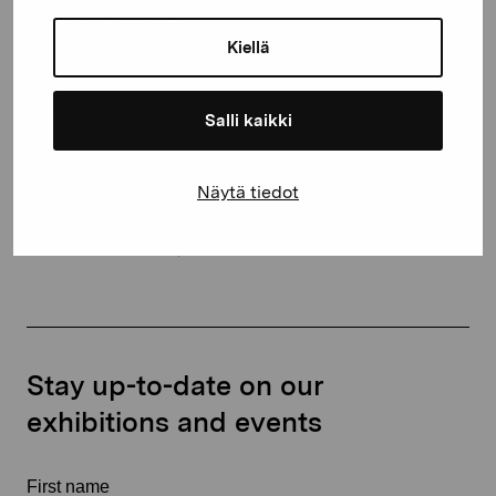
Gustav Wasas gata 11
Kiellä
10600 Ekenäs
proartibus@proartibus.fi
+358 (0)50 371 6339
Salli kaikki
Näytä tiedot
Contact us
Stay up-to-date on our
exhibitions and events
First name