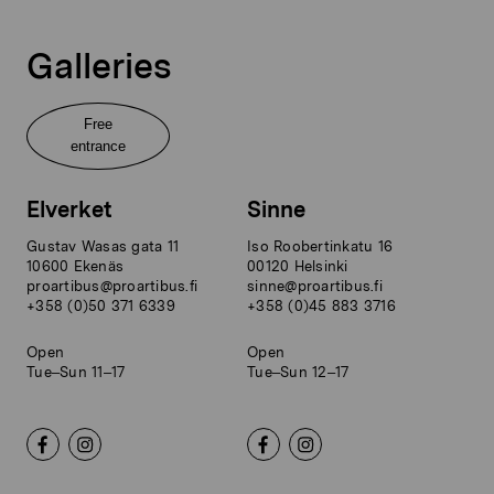
Galleries
Free
entrance
Elverket
Sinne
Gustav Wasas gata 11
Iso Roobertinkatu 16
10600 Ekenäs
00120 Helsinki
proartibus@proartibus.fi
sinne@proartibus.fi
+358 (0)50 371 6339
+358 (0)45 883 3716
Open
Open
Tue–Sun 11–17
Tue–Sun 12–17