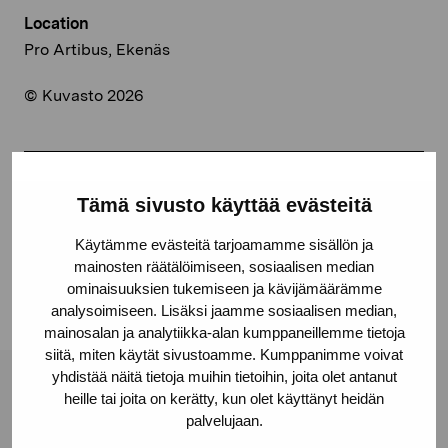
Location
Pro Artibus, Ekenäs
© Kuvasto 2026
Share:
Tämä sivusto käyttää evästeitä
Facebook
Käytämme evästeitä tarjoamamme sisällön ja
Linkedin
mainosten räätälöimiseen, sosiaalisen median
ominaisuuksien tukemiseen ja kävijämäärämme
analysoimiseen. Lisäksi jaamme sosiaalisen median,
mainosalan ja analytiikka-alan kumppaneillemme tietoja
siitä, miten käytät sivustoamme. Kumppanimme voivat
yhdistää näitä tietoja muihin tietoihin, joita olet antanut
Pro Artibus Foundation
heille tai joita on kerätty, kun olet käyttänyt heidän
palvelujaan.