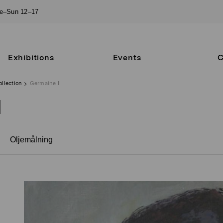
ue–Sun 12–17
Exhibitions
Events
C
ollection
Germaine II
I
Oljemålning