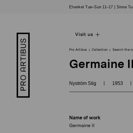
Skip
Elverket Tue–Sun 11–17 | Sinne T
to
content
Visit us
Open
Pro
sub
Artibus
navigation
logo
Pro Artibus
Collection
Search the c
Germaine I
|
|
Nyström Stig
1953
Name of work
Germaine II