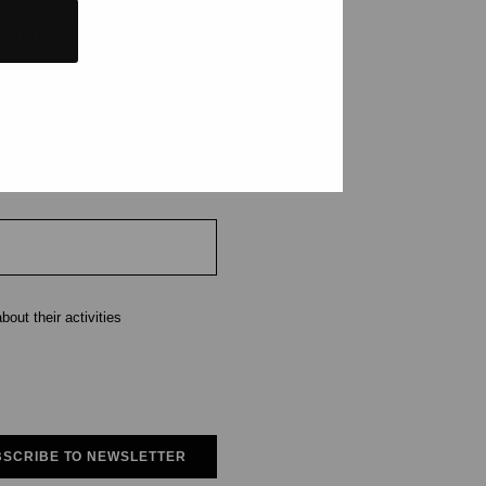
tions and events
e
out their activities
SCRIBE TO NEWSLETTER