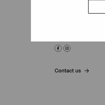
Foundation
Gustav Wasas gata 11
10600 Ekenäs
proartibus@proartibus.fi
+358 (0)50 371 6339
Contact us