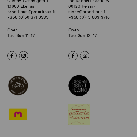
Gustav Wasas gata 11
Iso Roobertinkatu 16
10600 Ekenäs
00120 Helsinki
proartibus@proartibus.fi
sinne@proartibus.fi
+358 (0)50 371 6339
+358 (0)45 883 3716
Open
Open
Tue–Sun 11–17
Tue–Sun 12–17