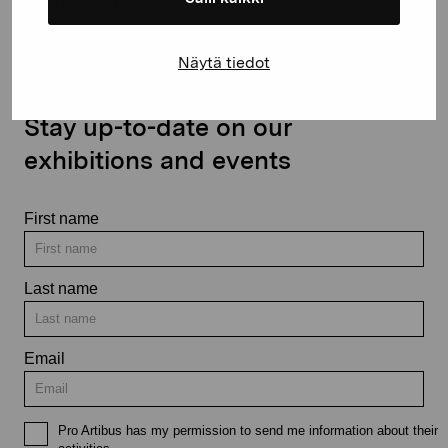
Contact us
Näytä tiedot
Stay up-to-date on our
exhibitions and events
First name
Last name
Email
Pro Artibus has my permission to send me information about their