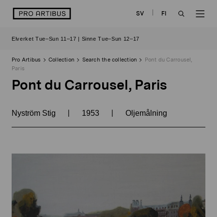
Skip
logo
SV
FI
to
OPEN
OP
content
Elverket Tue–Sun 11–17 | Sinne Tue–Sun 12–17
SEARCH
NAV
Pro Artibus
Collection
Search the collection
Pont du Carrousel,
Paris
Pont du Carrousel, Paris
|
|
Nyström Stig
1953
Oljemålning