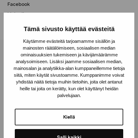
Facebook
Linkedin
Tämä sivusto käyttää evästeitä
Käytämme evästeitä tarjoamamme sisällön ja
mainosten räätälöimiseen, sosiaalisen median
Pro Artibus Foundation
ominaisuuksien tukemiseen ja kävijämäärämme
analysoimiseen. Lisäksi jaamme sosiaalisen median,
mainosalan ja analytiikka-alan kumppaneillemme tietoja
siitä, miten käytät sivustoamme. Kumppanimme voivat
Gustav Wasas gata 11
yhdistää näitä tietoja muihin tietoihin, joita olet antanut
10600 Ekenäs
heille tai joita on kerätty, kun olet käyttänyt heidän
proartibus@proartibus.fi
palvelujaan.
+358 (0)50 371 6339
Kiellä
Salli kaikki