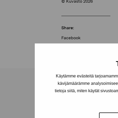
© Kuvasto 2026
Share:
Facebook
Linkedin
Käytämme evästeitä tarjoamamme 
kävijämäärämme analysoimiseen
tietoja siitä, miten käytät sivusto
Pro Artibus
Foundation