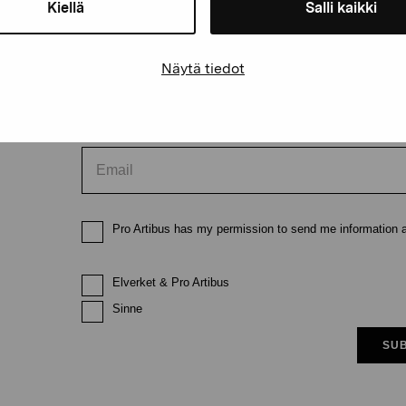
Kiellä
Salli kaikki
First name
Last nam
Näytä tiedot
Email
Pro Artibus has my permission to send me information ab
Elverket & Pro Artibus
Sinne
SUB