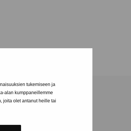
inaisuuksien tukemiseen ja
kka-alan kumppaneillemme
joita olet antanut heille tai
tions and events