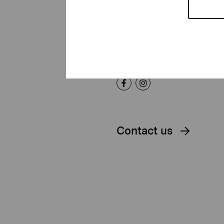
Gustav Wasas gata 11
10600 Ekenäs
proartibus@proartibus.fi
+358 (0)50 371 6339
Contact us