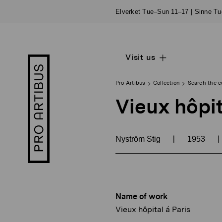
Skip
Elverket Tue–Sun 11–17 | Sinne T
to
content
Visit us
Open
Pro
sub
Artibus
navigation
logo
Pro Artibus
Collection
Search the c
Vieux hôpit
|
|
Nyström Stig
1953
Name of work
Vieux hôpital á Paris