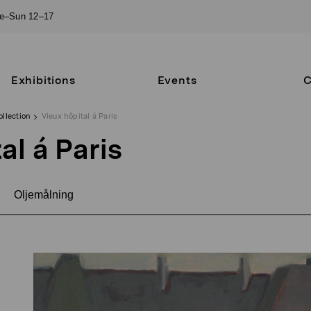
ue–Sun 12–17
Exhibitions
Events
C
ollection
Vieux hôpital á Paris
al á Paris
Oljemålning