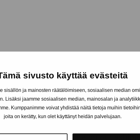
Tämä sivusto käyttää evästeitä
sisällön ja mainosten räätälöimiseen, sosiaalisen median om
. Lisäksi jaamme sosiaalisen median, mainosalan ja analytii
amme. Kumppanimme voivat yhdistää näitä tietoja muihin tietoihin, 
joita on kerätty, kun olet käyttänyt heidän palvelujaan.
Stay up-to-date on our exhibi